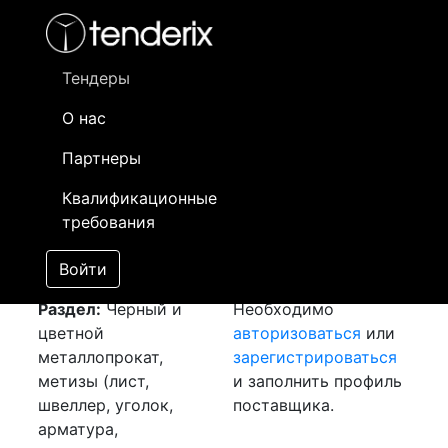
Фильтр
- активный лот
- Завершенный лот
- Закрытый
- сохраненный лот (не опубликован)
Тендеры
О нас
Номер лота
▲
▼
Заказчик
Да
Партнеры
Закупка: Швеллер
Информация о
09
Квалификационные
[Завершен]
заказчике доступна
требования
Лот №:
4484
только
АУКЦИОН (покупка
зарегистрированным
Войти
товара)
поставщикам!
Раздел:
Черный и
Необходимо
цветной
авторизоваться
или
металлопрокат,
зарегистрироваться
метизы (лист,
и заполнить профиль
швеллер, уголок,
поставщика.
арматура,