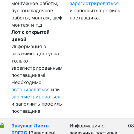
монтажное работы,
зарегистрироваться
пусконаладочное
и заполнить профиль
работы, монтаж, шеф
поставщика.
монтаж и т.д
Лот с открытой
ценой
Информация о
заказчике доступна
только
зарегистрированным
поставщикам!
Необходимо
авторизоваться
или
зарегистрироваться
и заполнить профиль
поставщика.
Закупка: Листы
Информация о
08
09Г2С
[Завершен]
заказчике доступна