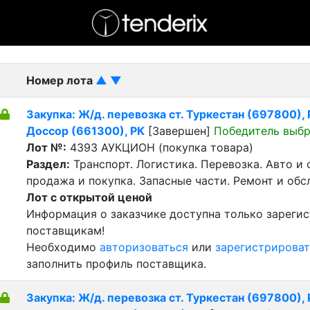
- активный лот
- Завершенный лот
- Закрытый
Номер лота
▲
▼
Закупка: Ж/д. перевозка ст. Туркестан (697800), Р
Доссор (661300), РК
[Завершен]
Победитель выб
Лот №:
4393
АУКЦИОН (покупка товара)
Раздел:
Транспорт. Логистика. Перевозка. Авто и
продажа и покупка. Запасные части. Ремонт и обс
Лот с открытой ценой
Информация о заказчике доступна только зареги
поставщикам!
Необходимо
авторизоваться
или
зарегистрироват
заполнить профиль поставщика.
Закупка: Ж/д. перевозка ст. Туркестан (697800), Р