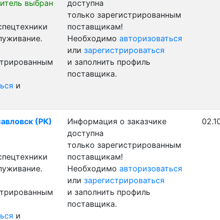
итель выбран
доступна
только зарегистрированным
 спецтехники
поставщикам!
луживание.
Необходимо
авторизоваться
или
зарегистрироваться
стрированным
и заполнить профиль
поставщика.
ься
и
павловск (РК)
Информация о заказчике
02.1
доступна
только зарегистрированным
 спецтехники
поставщикам!
луживание.
Необходимо
авторизоваться
или
зарегистрироваться
стрированным
и заполнить профиль
поставщика.
ься
и