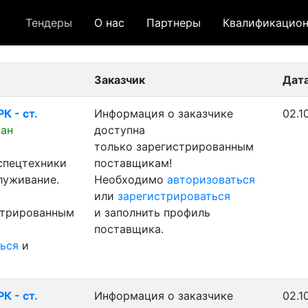
Тендеры
О нас
Партнеры
Квалификацион
 лот
- архивный лот
- сохраненный лот (не опуб
Заказчик
Дат
К - ст.
Информация о заказчике
02.1
ран
доступна
только зарегистрированным
 спецтехники
поставщикам!
луживание.
Необходимо
авторизоваться
или
зарегистрироваться
стрированным
и заполнить профиль
поставщика.
ься
и
К - ст.
Информация о заказчике
02.1