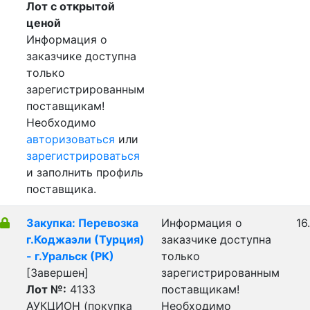
Лот с открытой
ценой
Информация о
заказчике доступна
только
зарегистрированным
поставщикам!
Необходимо
авторизоваться
или
зарегистрироваться
и заполнить профиль
поставщика.
Закупка: Перевозка
Информация о
16
г.Коджаэли (Турция)
заказчике доступна
- г.Уральск (РК)
только
[Завершен]
зарегистрированным
Лот №:
4133
поставщикам!
АУКЦИОН (покупка
Необходимо