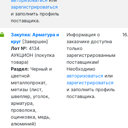
авторизоваться
или
зарегистрироваться
и заполнить профиль
поставщика.
Закупка: Арматура и
Информация о
16
круг
[Завершен]
заказчике доступна
Лот №:
4134
только
АУКЦИОН (покупка
зарегистрированным
товара)
поставщикам!
Раздел:
Черный и
Необходимо
цветной
авторизоваться
или
металлопрокат,
зарегистрироваться
метизы (лист,
и заполнить профиль
швеллер, уголок,
поставщика.
арматура,
проволока,
оцинковка, медь,
алюминий)