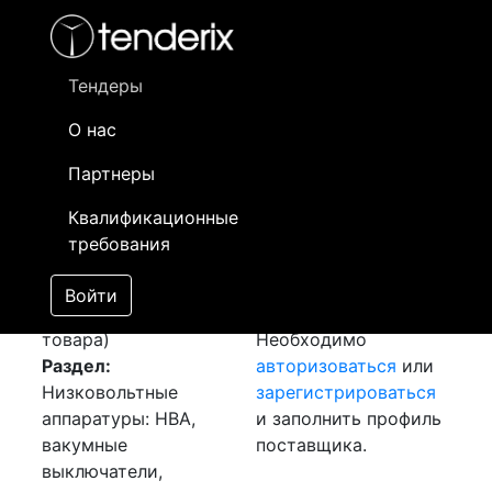
Фильтр
- активный лот
- Завершенный лот
- Закрытый
- сохраненный лот (не опубликован)
Тендеры
О нас
Номер лота
▲
▼
Заказчик
Да
Партнеры
Закупка: Вакуумный
Информация о
17
Квалификационные
выключатель
заказчике доступна
требования
[Завершен]
только
Лот №:
4138
зарегистрированным
Войти
АУКЦИОН (покупка
поставщикам!
товара)
Необходимо
Раздел:
авторизоваться
или
Низковольтные
зарегистрироваться
аппаратуры: НВА,
и заполнить профиль
вакумные
поставщика.
выключатели,