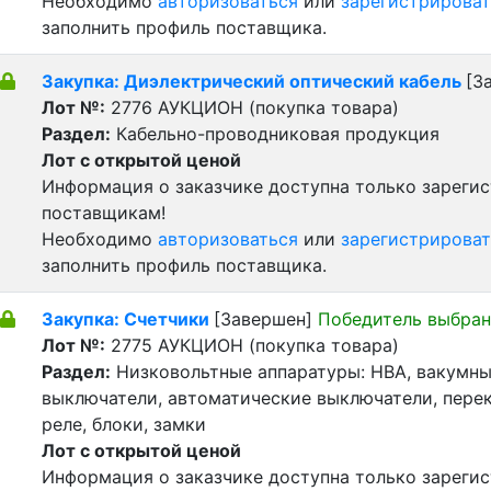
Необходимо
авторизоваться
или
зарегистрироват
заполнить профиль поставщика.
Закупка: Диэлектрический оптический кабель
[З
Лот №:
2776
АУКЦИОН (покупка товара)
Раздел:
Кабельно-проводниковая продукция
Лот с открытой ценой
Информация о заказчике доступна только зареги
поставщикам!
Необходимо
авторизоваться
или
зарегистрироват
заполнить профиль поставщика.
Закупка: Счетчики
[Завершен]
Победитель выбран
Лот №:
2775
АУКЦИОН (покупка товара)
Раздел:
Низковольтные аппаратуры: НВА, вакумн
выключатели, автоматические выключатели, пере
реле, блоки, замки
Лот с открытой ценой
Информация о заказчике доступна только зареги