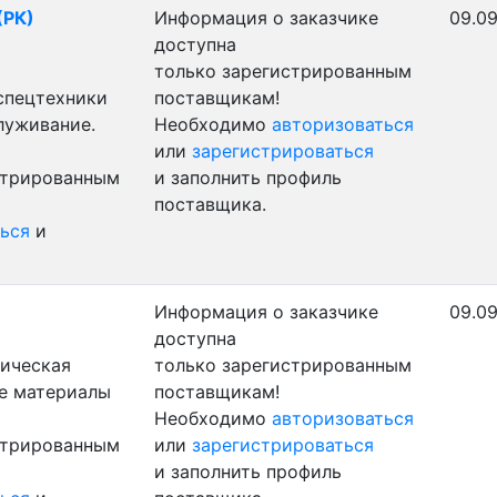
(РК)
Информация о заказчике
09.09
доступна
только зарегистрированным
 спецтехники
поставщикам!
луживание.
Необходимо
авторизоваться
или
зарегистрироваться
стрированным
и заполнить профиль
поставщика.
ься
и
Информация о заказчике
09.09
доступна
ническая
только зарегистрированным
ые материалы
поставщикам!
Необходимо
авторизоваться
стрированным
или
зарегистрироваться
и заполнить профиль