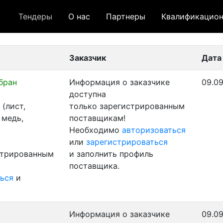
Тендеры
О нас
Партнеры
Квалификацион
 лот
- архивный лот
- сохраненный лот (не опуб
Заказчик
Дата
бран
Информация о заказчике
09.09
доступна
(лист,
только зарегистрированным
 медь,
поставщикам!
Необходимо
авторизоваться
или
зарегистрироваться
стрированным
и заполнить профиль
поставщика.
ься
и
Информация о заказчике
09.09