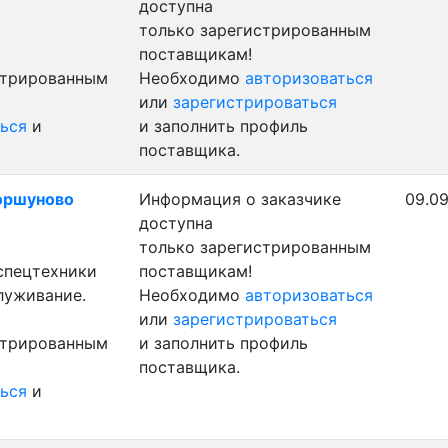
доступна
только зарегистрированным
поставщикам!
стрированным
Необходимо
авторизоваться
или
зарегистрироваться
ься
и
и заполнить профиль
поставщика.
Коршуново
Информация о заказчике
09.09
доступна
только зарегистрированным
 спецтехники
поставщикам!
луживание.
Необходимо
авторизоваться
или
зарегистрироваться
стрированным
и заполнить профиль
поставщика.
ься
и