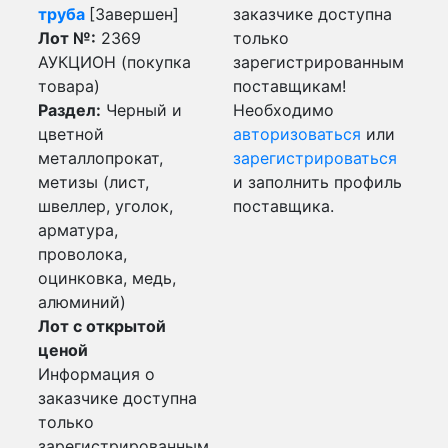
труба
[Завершен]
заказчике доступна
Лот №:
2369
только
АУКЦИОН (покупка
зарегистрированным
товара)
поставщикам!
Раздел:
Черный и
Необходимо
цветной
авторизоваться
или
металлопрокат,
зарегистрироваться
метизы (лист,
и заполнить профиль
швеллер, уголок,
поставщика.
арматура,
проволока,
оцинковка, медь,
алюминий)
Лот с открытой
ценой
Информация о
заказчике доступна
только
зарегистрированным