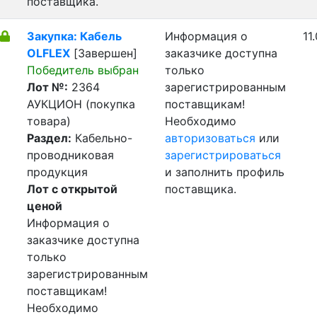
поставщика.
Закупка: Кабель
Информация о
11
OLFLEX
[Завершен]
заказчике доступна
Победитель выбран
только
Лот №:
2364
зарегистрированным
АУКЦИОН (покупка
поставщикам!
товара)
Необходимо
Раздел:
Кабельно-
авторизоваться
или
проводниковая
зарегистрироваться
продукция
и заполнить профиль
Лот с открытой
поставщика.
ценой
Информация о
заказчике доступна
только
зарегистрированным
поставщикам!
Необходимо