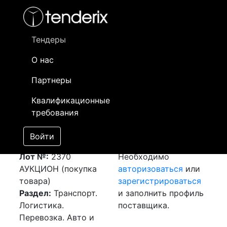
Фильтр
- активный лот
- Завершенный лот
- Закрытый
- сохраненный лот (не опубликован)
Тендеры
О нас
Номер лота
▲
▼
Заказчик
Да
Партнеры
Закупка: Перевозка
Информация о
12
Квалификационные
г. Москва (РФ) - г.
заказчике доступна
требования
Алматы (РК)
только
[Завершен]
зарегистрированным
Войти
Победитель выбран
поставщикам!
Лот №:
2370
Необходимо
АУКЦИОН (покупка
авторизоваться
или
товара)
зарегистрироваться
Раздел:
Транспорт.
и заполнить профиль
Логистика.
поставщика.
Перевозка. Авто и