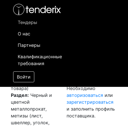
Фильтр
- активный лот
- Завершенный лот
- Закрытый
- сохраненный лот (не опубликован)
Тендеры
О нас
Номер лота
▲
▼
Заказчик
Да
Партнеры
Закупка: Металл
Информация о
29
Квалификационные
[Завершен]
заказчике доступна
требования
Победитель выбран
только
Лот №:
2065
зарегистрированным
Войти
АУКЦИОН (покупка
поставщикам!
товара)
Необходимо
Раздел:
Черный и
авторизоваться
или
цветной
зарегистрироваться
металлопрокат,
и заполнить профиль
метизы (лист,
поставщика.
швеллер, уголок,