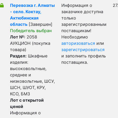
Перевозка г. Алматы
Информация о
27
- село. Коктау,
заказчике доступна
Актюбинская
только
область
[Завершен]
зарегистрированным
Победитель выбран
поставщикам!
Лот №:
2058
Необходимо
АУКЦИОН (покупка
авторизоваться
или
товара)
зарегистрироваться
Раздел:
Шкафные
и заполнить профиль
изделия:
поставщика.
высоковольтные,
среднее и
низковольтные, ШСУ,
ШСН, ШУОТ, КРУ,
КСО, БМЗ
Лот с открытой
ценой
Информация о