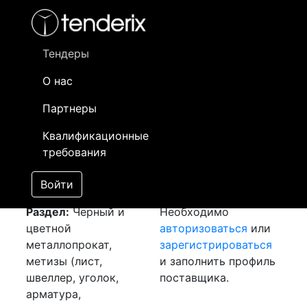
Фильтр
- активный лот
- Завершенный лот
- Закрытый
- сохраненный лот (не опубликован)
Тендеры
О нас
Номер лота
▲
▼
Заказчик
Да
Партнеры
Закупка: Листы гк
Информация о
22
Квалификационные
[Завершен]
заказчике доступна
требования
Лот №:
2033
только
АУКЦИОН (покупка
зарегистрированным
Войти
товара)
поставщикам!
Раздел:
Черный и
Необходимо
цветной
авторизоваться
или
металлопрокат,
зарегистрироваться
метизы (лист,
и заполнить профиль
швеллер, уголок,
поставщика.
арматура,