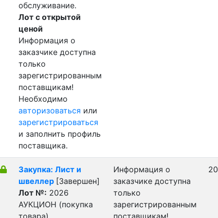
обслуживание.
Лот с открытой
ценой
Информация о
заказчике доступна
только
зарегистрированным
поставщикам!
Необходимо
авторизоваться
или
зарегистрироваться
и заполнить профиль
поставщика.
Закупка: Лист и
Информация о
20
швеллер
[Завершен]
заказчике доступна
Лот №:
2026
только
АУКЦИОН (покупка
зарегистрированным
товара)
поставщикам!