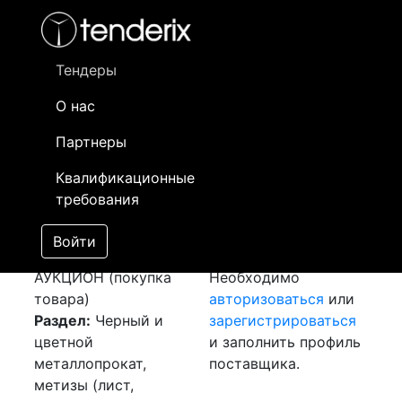
Фильтр
- активный лот
- Завершенный лот
- Закрытый
- сохраненный лот (не опубликован)
Тендеры
О нас
Номер лота
▲
▼
Заказчик
Да
Партнеры
Закупка: Листы
Информация о
16
Квалификационные
рифленый и
заказчике доступна
требования
швеллер
[Завершен]
только
Победитель выбран
зарегистрированным
Войти
Лот №:
1850
поставщикам!
АУКЦИОН (покупка
Необходимо
товара)
авторизоваться
или
Раздел:
Черный и
зарегистрироваться
цветной
и заполнить профиль
металлопрокат,
поставщика.
метизы (лист,