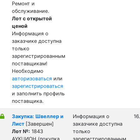
Ремонт и
обслуживание.
Лот с открытой
ценой
Информация о
заказчике доступна
только
зарегистрированным
поставщикам!
Необходимо
авторизоваться
или
зарегистрироваться
и заполнить профиль
поставщика.
Закупка: Швеллер и
Информация о
16
Лист
[Завершен]
заказчике доступна
Лот №:
1843
только
АУКЦИОН (покупка
зарегистрированным