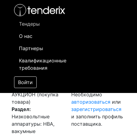
Фильтр
- активный лот
- Завершенный лот
- Закрытый
- сохраненный лот (не опубликован)
Тендеры
О нас
Номер лота
▲
▼
Заказчик
Да
Партнеры
Закупка:
Информация о
13
Квалификационные
Трансформатор тока
заказчике доступна
требования
[Завершен]
только
Победитель выбран
зарегистрированным
Войти
Лот №:
1842
поставщикам!
АУКЦИОН (покупка
Необходимо
товара)
авторизоваться
или
Раздел:
зарегистрироваться
Низковольтные
и заполнить профиль
аппаратуры: НВА,
поставщика.
вакумные