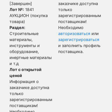
[Завершен]
заказчике доступна
Лот №:
1841
только
АУКЦИОН (покупка
зарегистрированным
товара)
поставщикам!
Раздел:
Необходимо
Строительные
авторизоваться
или
материалы,
зарегистрироваться
инструменты и
и заполнить профиль
оборудование,
поставщика.
инертные материалы
и т.д
Лот с открытой
ценой
Информация о
заказчике доступна
только
зарегистрированным
поставщикам!
Необходимо