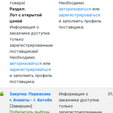
товара)
Необходимо
Раздел:
авторизоваться
или
Лот с открытой
зарегистрироваться
ценой
и заполнить профиль
Информация о
поставщика.
заказчике доступна
только
зарегистрированным
поставщикам!
Необходимо
авторизоваться
или
зарегистрироваться
и заполнить профиль
поставщика.
Закупка: Перевозка
Информация о
01
г. Алматы - г. Актобе
заказчике доступна
[Завершен]
только
Победитель выбран
зарегистрированным