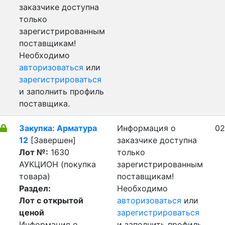
заказчике доступна
только
зарегистрированным
поставщикам!
Необходимо
авторизоваться
или
зарегистрироваться
и заполнить профиль
поставщика.
Закупка: Арматура
Информация о
02
12
[Завершен]
заказчике доступна
Лот №:
1630
только
АУКЦИОН (покупка
зарегистрированным
товара)
поставщикам!
Раздел:
Необходимо
Лот с открытой
авторизоваться
или
ценой
зарегистрироваться
Информация о
и заполнить профиль