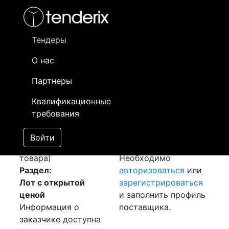
Фильтр
- активный лот
- Завершенный лот
- Закрытый
- сохраненный лот (не опубликован)
Тендеры
О нас
Номер лота
▲
▼
Заказчик
Да
Партнеры
Закупка: Швеллер и
Информация о
02
Квалификационные
Уголок
[Завершен]
заказчике доступна
требования
Победитель выбран
только
Лот №:
1632
зарегистрированным
Войти
АУКЦИОН (покупка
поставщикам!
товара)
Необходимо
Раздел:
авторизоваться
или
Лот с открытой
зарегистрироваться
ценой
и заполнить профиль
Информация о
поставщика.
заказчике доступна