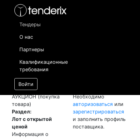
Фильтр
- активный лот
- Завершенный лот
- Закрытый
- сохраненный лот (не опубликован)
Тендеры
О нас
Номер лота
▲
▼
Заказчик
Да
Партнеры
Закупка: Шина
Информация о
14
Квалификационные
Алюминиевая
заказчике доступна
требования
[Завершен]
только
Победитель выбран
зарегистрированным
Войти
Лот №:
1200
поставщикам!
АУКЦИОН (покупка
Необходимо
товара)
авторизоваться
или
Раздел:
зарегистрироваться
Лот с открытой
и заполнить профиль
ценой
поставщика.
Информация о