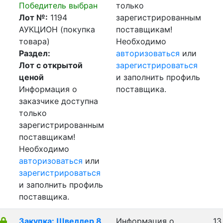
Победитель выбран
только
Лот №:
1194
зарегистрированным
АУКЦИОН (покупка
поставщикам!
товара)
Необходимо
Раздел:
авторизоваться
или
Лот с открытой
зарегистрироваться
ценой
и заполнить профиль
Информация о
поставщика.
заказчике доступна
только
зарегистрированным
поставщикам!
Необходимо
авторизоваться
или
зарегистрироваться
и заполнить профиль
поставщика.
Закупка: Швеллер 8
Информация о
13