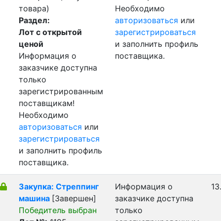
товара)
Необходимо
Раздел:
авторизоваться
или
Лот с открытой
зарегистрироваться
ценой
и заполнить профиль
Информация о
поставщика.
заказчике доступна
только
зарегистрированным
поставщикам!
Необходимо
авторизоваться
или
зарегистрироваться
и заполнить профиль
поставщика.
Закупка: Стреппинг
Информация о
13
машина
[Завершен]
заказчике доступна
Победитель выбран
только