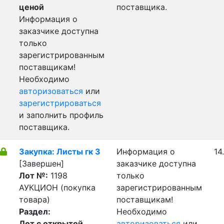
ценой
поставщика.
Информация о
заказчике доступна
только
зарегистрированным
поставщикам!
Необходимо
авторизоваться
или
зарегистрироваться
и заполнить профиль
поставщика.
Закупка: Листы гк 3
Информация о
14
[Завершен]
заказчике доступна
Лот №:
1198
только
АУКЦИОН (покупка
зарегистрированным
товара)
поставщикам!
Раздел:
Необходимо
Лот с открытой
авторизоваться
или