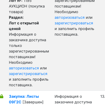
Лот №:
1195
зарегистрированным
АУКЦИОН (покупка
поставщикам!
товара)
Необходимо
Раздел:
авторизоваться
или
Лот с открытой
зарегистрироваться
ценой
и заполнить профиль
Информация о
поставщика.
заказчике доступна
только
зарегистрированным
поставщикам!
Необходимо
авторизоваться
или
зарегистрироваться
и заполнить профиль
поставщика.
Закупка: Листы
Информация о
13
09Г2С
[Завершен]
заказчике доступна