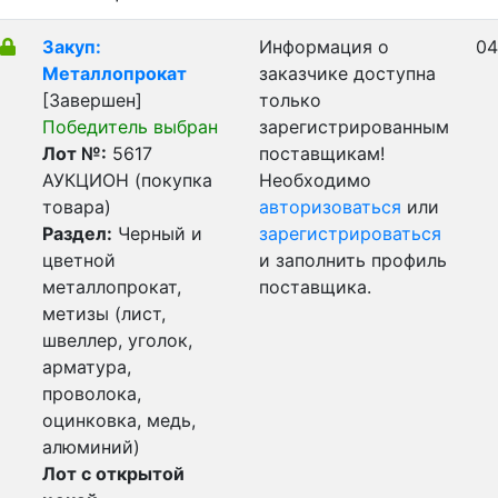
Закуп:
Информация о
04
Металлопрокат
заказчике доступна
[Завершен]
только
Победитель выбран
зарегистрированным
Лот №:
5617
поставщикам!
АУКЦИОН (покупка
Необходимо
товара)
авторизоваться
или
Раздел:
Черный и
зарегистрироваться
цветной
и заполнить профиль
металлопрокат,
поставщика.
метизы (лист,
швеллер, уголок,
арматура,
проволока,
оцинковка, медь,
алюминий)
Лот с открытой