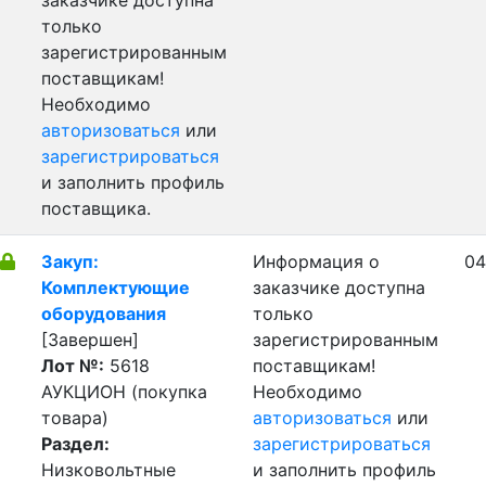
заказчике доступна
только
зарегистрированным
поставщикам!
Необходимо
авторизоваться
или
зарегистрироваться
и заполнить профиль
поставщика.
Закуп:
Информация о
04
Комплектующие
заказчике доступна
оборудования
только
[Завершен]
зарегистрированным
Лот №:
5618
поставщикам!
АУКЦИОН (покупка
Необходимо
товара)
авторизоваться
или
Раздел:
зарегистрироваться
Низковольтные
и заполнить профиль