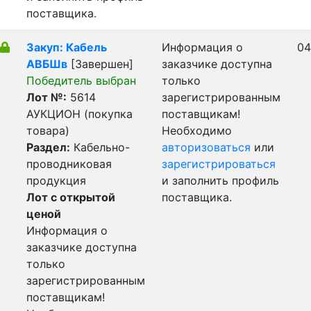
поставщика.
Закуп: Кабель
Информация о
04
АВБШв
[Завершен]
заказчике доступна
Победитель выбран
только
Лот №:
5614
зарегистрированным
АУКЦИОН (покупка
поставщикам!
товара)
Необходимо
Раздел:
Кабельно-
авторизоваться
или
проводниковая
зарегистрироваться
продукция
и заполнить профиль
Лот с открытой
поставщика.
ценой
Информация о
заказчике доступна
только
зарегистрированным
поставщикам!