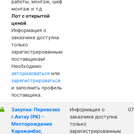
работы, монтаж, шеф
монтаж и т.д
Лот с открытой
ценой
Информация о
заказчике доступна
только
зарегистрированным
поставщикам!
Необходимо
авторизоваться
или
зарегистрироваться
и заполнить профиль
поставщика.
Закупка: Перевозка
Информация о
07
г.Актау (РК) -
заказчике доступна
Месторождение
только
Каражанбас,
зарегистрированным