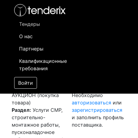
Фильтр
- активный лот
- Завершенный лот
- Закрытый
- сохраненный лот (не опубликован)
Тендеры
О нас
Номер лота
▲
▼
Заказчик
Да
Партнеры
Закуп:
Информация о
08
Квалификационные
Асфальтирование и
заказчике доступна
требования
благоустройство
только
[Завершен]
зарегистрированным
Войти
Лот №:
5622
поставщикам!
АУКЦИОН (покупка
Необходимо
товара)
авторизоваться
или
Раздел:
Услуги СМР,
зарегистрироваться
строительно-
и заполнить профиль
монтажное работы,
поставщика.
пусконаладочное