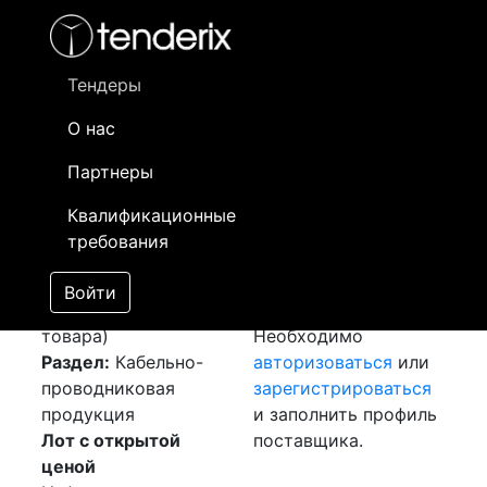
Фильтр
- активный лот
- Завершенный лот
- Закрытый
- сохраненный лот (не опубликован)
Тендеры
О нас
Номер лота
▲
▼
Заказчик
Да
Партнеры
Закуп: Силовой
Информация о
24
Квалификационные
кабель
[Завершен]
заказчике доступна
требования
Победитель выбран
только
Лот №:
5528
зарегистрированным
Войти
АУКЦИОН (покупка
поставщикам!
товара)
Необходимо
Раздел:
Кабельно-
авторизоваться
или
проводниковая
зарегистрироваться
продукция
и заполнить профиль
Лот с открытой
поставщика.
ценой