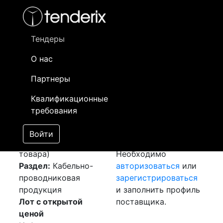
Фильтр
- активный лот
- Завершенный лот
- Закрытый
- сохраненный лот (не опубликован)
Тендеры
О нас
Номер лота
▲
▼
Заказчик
Да
Партнеры
Закуп: Силовой
Информация о
12
Квалификационные
кабель
[Завершен]
заказчике доступна
требования
Победитель выбран
только
Лот №:
5511
зарегистрированным
Войти
АУКЦИОН (покупка
поставщикам!
товара)
Необходимо
Раздел:
Кабельно-
авторизоваться
или
проводниковая
зарегистрироваться
продукция
и заполнить профиль
Лот с открытой
поставщика.
ценой