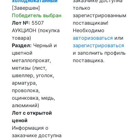
холоднокатанный
заказчике доступна
[Завершен]
только
Победитель выбран
зарегистрированным
Лот №:
5507
поставщикам!
АУКЦИОН (покупка
Необходимо
товара)
авторизоваться
или
Раздел:
Черный и
зарегистрироваться
цветной
и заполнить профиль
металлопрокат,
поставщика.
метизы (лист,
швеллер, уголок,
арматура,
проволока,
оцинковка, медь,
алюминий)
Лот с открытой
ценой
Информация о
заказчике доступна