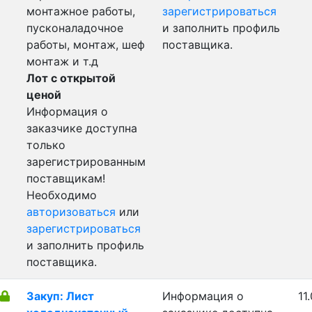
монтажное работы,
зарегистрироваться
пусконаладочное
и заполнить профиль
работы, монтаж, шеф
поставщика.
монтаж и т.д
Лот с открытой
ценой
Информация о
заказчике доступна
только
зарегистрированным
поставщикам!
Необходимо
авторизоваться
или
зарегистрироваться
и заполнить профиль
поставщика.
Закуп: Лист
Информация о
11