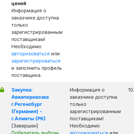
ценой
Информация о
заказчике доступна
только
зарегистрированным
поставщикам!
Необходимо
авторизоваться
или
зарегистрироваться
и заполнить профиль
поставщика.
Закупка:
Информация о
10
Авиаперевозка
заказчике доступна
г.Регенсбург
только
(Германия) -
зарегистрированным
г.Алматы (РК)
поставщикам!
[Завершен]
Необходимо
Победитель выбран
авторизоваться
или