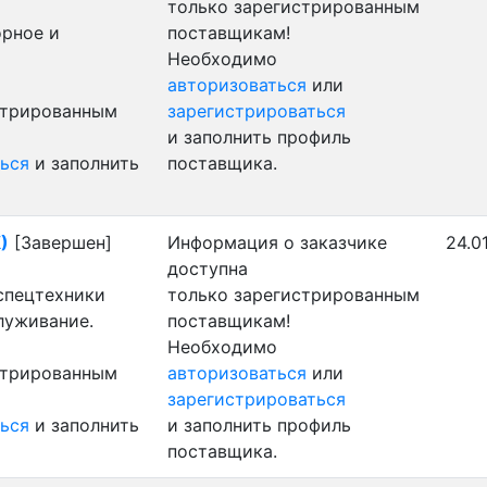
только зарегистрированным
орное и
поставщикам!
Необходимо
авторизоваться
или
стрированным
зарегистрироваться
и заполнить профиль
ься
и заполнить
поставщика.
)
[Завершен]
Информация о заказчике
24.0
доступна
 спецтехники
только зарегистрированным
луживание.
поставщикам!
Необходимо
стрированным
авторизоваться
или
зарегистрироваться
ься
и заполнить
и заполнить профиль
поставщика.