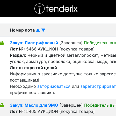
- активный лот
- Завершенный лот
- Закрытый
Номер лота
▲
▼
Закуп: Лист рифленый
[Завершен]
Победитель вы
Лот №:
5466
АУКЦИОН (покупка товара)
Раздел:
Черный и цветной металлопрокат, метизы 
уголок, арматура, проволока, оцинковка, медь, а
Лот с открытой ценой
Информация о заказчике доступна только зареги
поставщикам!
Необходимо
авторизоваться
или
зарегистрироват
профиль поставщика.
Закуп: Масло для ЭМО
[Завершен]
Победитель вы
Лот №:
5465
АУКЦИОН (покупка товара)