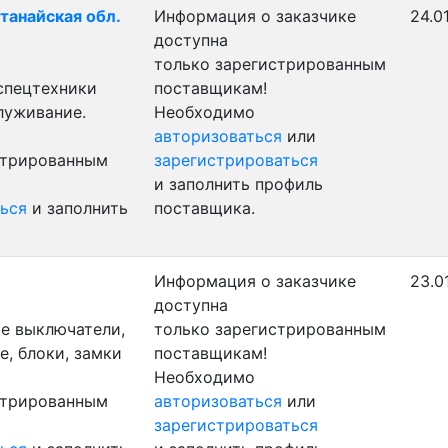
станайская обл.
Информация о заказчике
24.0
доступна
только зарегистрированным
 спецтехники
поставщикам!
луживание.
Необходимо
авторизоваться
или
стрированным
зарегистрироваться
и заполнить профиль
ься
и заполнить
поставщика.
Информация о заказчике
23.0
доступна
е выключатели,
только зарегистрированным
, блоки, замки
поставщикам!
Необходимо
стрированным
авторизоваться
или
зарегистрироваться