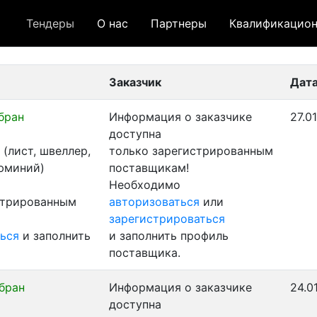
Тендеры
О нас
Партнеры
Квалификацион
 лот
- архивный лот
- сохраненный лот (не опуб
Заказчик
Дата
бран
Информация о заказчике
27.0
доступна
(лист, швеллер,
только зарегистрированным
люминий)
поставщикам!
Необходимо
стрированным
авторизоваться
или
зарегистрироваться
ься
и заполнить
и заполнить профиль
поставщика.
бран
Информация о заказчике
24.0
доступна