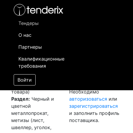
Фильтр
- активный лот
- Завершенный лот
- Закрытый
- сохраненный лот (не опубликован)
Тендеры
О нас
Номер лота
▲
▼
Заказчик
Да
Партнеры
Закуп: Лист и
Информация о
20
Квалификационные
проволока
заказчике доступна
требования
[Завершен]
только
Лот №:
5450
зарегистрированным
Войти
АУКЦИОН (покупка
поставщикам!
товара)
Необходимо
Раздел:
Черный и
авторизоваться
или
цветной
зарегистрироваться
металлопрокат,
и заполнить профиль
метизы (лист,
поставщика.
швеллер, уголок,