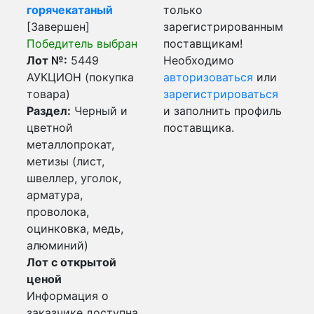
горячекатаный
только
[Завершен]
зарегистрированным
Победитель выбран
поставщикам!
Лот №:
5449
Необходимо
АУКЦИОН (покупка
авторизоваться
или
товара)
зарегистрироваться
Раздел:
Черный и
и заполнить профиль
цветной
поставщика.
металлопрокат,
метизы (лист,
швеллер, уголок,
арматура,
проволока,
оцинковка, медь,
алюминий)
Лот с открытой
ценой
Информация о
заказчике доступна