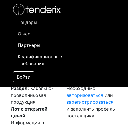
Фильтр
- активный лот
- Завершенный лот
- Закрытый
- сохраненный лот (не опубликован)
Тендеры
О нас
Номер лота
▲
▼
Заказчик
Да
Партнеры
Закупка: Провод
Информация о
18
Квалификационные
ПВ3
[Завершен]
заказчике доступна
требования
Лот №:
4139
только
АУКЦИОН (покупка
зарегистрированным
Войти
товара)
поставщикам!
Раздел:
Кабельно-
Необходимо
проводниковая
авторизоваться
или
продукция
зарегистрироваться
Лот с открытой
и заполнить профиль
ценой
поставщика.
Информация о