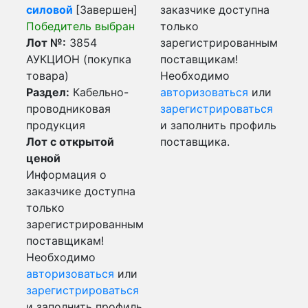
силовой
[Завершен]
заказчике доступна
Победитель выбран
только
Лот №:
3854
зарегистрированным
АУКЦИОН (покупка
поставщикам!
товара)
Необходимо
Раздел:
Кабельно-
авторизоваться
или
проводниковая
зарегистрироваться
продукция
и заполнить профиль
Лот с открытой
поставщика.
ценой
Информация о
заказчике доступна
только
зарегистрированным
поставщикам!
Необходимо
авторизоваться
или
зарегистрироваться
и заполнить профиль