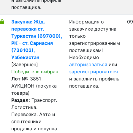
и заполнить профиль
поставщика.
Закупка: Ж/д.
Информация о
09
перевозка ст.
заказчике доступна
Туркестан (697800),
только
РК - ст. Сариасия
зарегистрированным
(736102),
поставщикам!
Узбекистан
Необходимо
[Завершен]
авторизоваться
или
Победитель выбран
зарегистрироваться
Лот №:
3851
и заполнить профиль
АУКЦИОН (покупка
поставщика.
товара)
Раздел:
Транспорт.
Логистика.
Перевозка. Авто и
спецтехники
продажа и покупка.