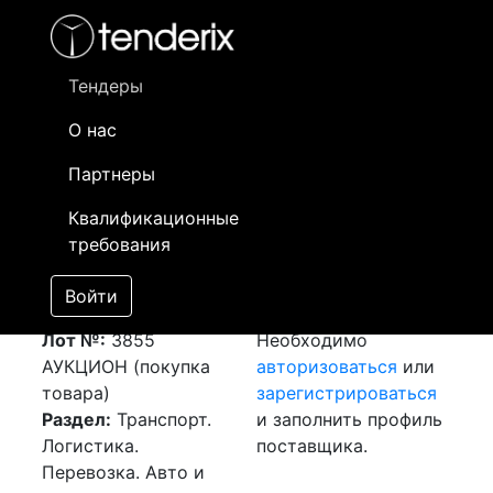
Фильтр
- активный лот
- Завершенный лот
- Закрытый
- сохраненный лот (не опубликован)
Тендеры
О нас
Номер лота
▲
▼
Заказчик
Да
Партнеры
Закупка: Перевозка
Информация о
13
Квалификационные
г.Кентау (РК) -
заказчике доступна
требования
г.Астана (РК)
только
[Завершен]
зарегистрированным
Войти
Победитель выбран
поставщикам!
Лот №:
3855
Необходимо
АУКЦИОН (покупка
авторизоваться
или
товара)
зарегистрироваться
Раздел:
Транспорт.
и заполнить профиль
Логистика.
поставщика.
Перевозка. Авто и