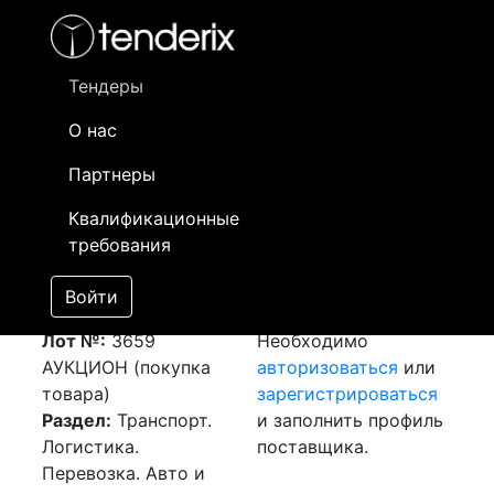
Фильтр
- активный лот
- Завершенный лот
- Закрытый
- сохраненный лот (не опубликован)
Тендеры
О нас
Номер лота
▲
▼
Заказчик
Да
Партнеры
Закупка: Перевозка
Информация о
16
Квалификационные
г.Алматы (РК) -
заказчике доступна
требования
г.Астана (РК)
только
[Завершен]
зарегистрированным
Войти
Победитель выбран
поставщикам!
Лот №:
3659
Необходимо
АУКЦИОН (покупка
авторизоваться
или
товара)
зарегистрироваться
Раздел:
Транспорт.
и заполнить профиль
Логистика.
поставщика.
Перевозка. Авто и