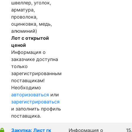
швеллер, уголок,
арматура,
проволока,
оцинковка, медь,
алюминий)
Лот с открытой
ценой
Информация о
заказчике доступна
только
зарегистрированным
поставщикам!
Необходимо
авторизоваться
или
зарегистрироваться
и заполнить профиль
поставщика.
Закупка: Лист гк
Информация о
15