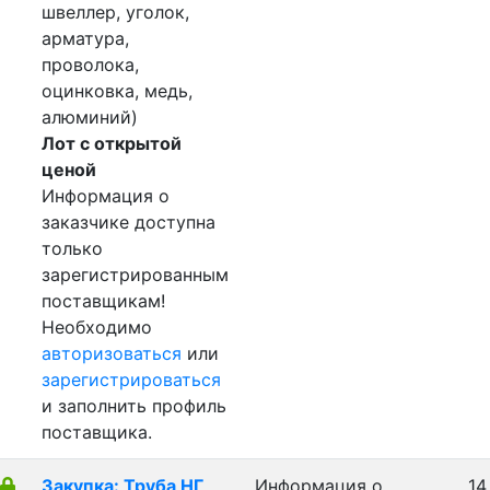
швеллер, уголок,
арматура,
проволока,
оцинковка, медь,
алюминий)
Лот с открытой
ценой
Информация о
заказчике доступна
только
зарегистрированным
поставщикам!
Необходимо
авторизоваться
или
зарегистрироваться
и заполнить профиль
поставщика.
Закупка: Труба НГ
Информация о
14