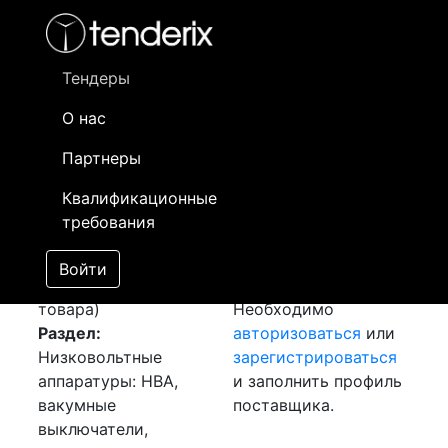
Фильтр
- активный лот
- Завершенный лот
- Закрытый
- сохраненный лот (не опубликован)
Тендеры
О нас
Номер лота
▲
▼
Заказчик
Да
Партнеры
Закупка: Счетчики
Информация о
16
Квалификационные
[Завершен]
заказчике доступна
требования
Победитель выбран
только
Лот №:
2699
зарегистрированным
Войти
АУКЦИОН (покупка
поставщикам!
товара)
Необходимо
Раздел:
авторизоваться
или
Низковольтные
зарегистрироваться
аппаратуры: НВА,
и заполнить профиль
вакумные
поставщика.
выключатели,