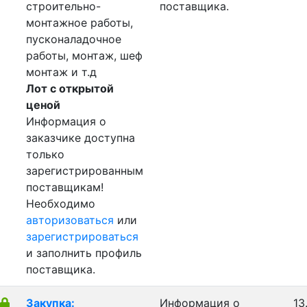
строительно-
поставщика.
монтажное работы,
пусконаладочное
работы, монтаж, шеф
монтаж и т.д
Лот с открытой
ценой
Информация о
заказчике доступна
только
зарегистрированным
поставщикам!
Необходимо
авторизоваться
или
зарегистрироваться
и заполнить профиль
поставщика.
Закупка:
Информация о
13