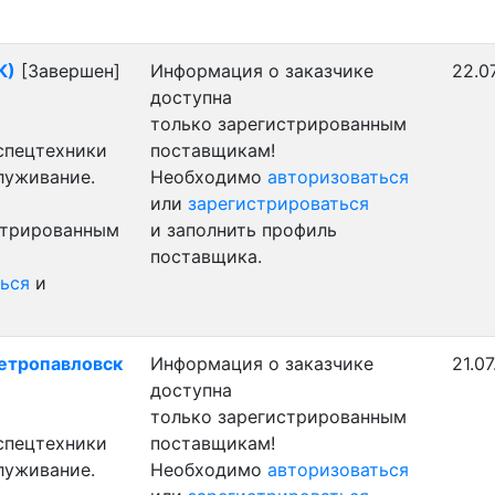
К)
[Завершен]
Информация о заказчике
22.0
доступна
только зарегистрированным
 спецтехники
поставщикам!
луживание.
Необходимо
авторизоваться
или
зарегистрироваться
стрированным
и заполнить профиль
поставщика.
ься
и
Петропавловск
Информация о заказчике
21.07
доступна
только зарегистрированным
 спецтехники
поставщикам!
луживание.
Необходимо
авторизоваться