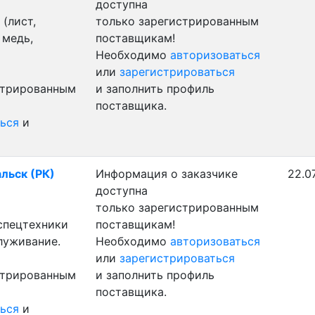
доступна
(лист,
только зарегистрированным
 медь,
поставщикам!
Необходимо
авторизоваться
или
зарегистрироваться
стрированным
и заполнить профиль
поставщика.
ься
и
альск (РК)
Информация о заказчике
22.0
доступна
только зарегистрированным
 спецтехники
поставщикам!
луживание.
Необходимо
авторизоваться
или
зарегистрироваться
стрированным
и заполнить профиль
поставщика.
ься
и