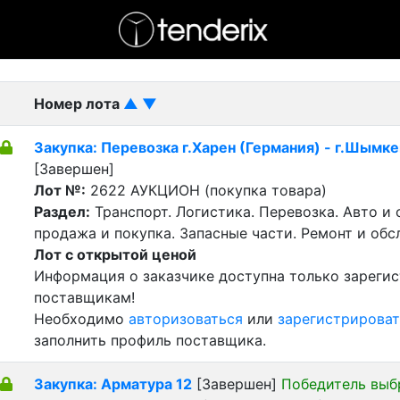
- активный лот
- Завершенный лот
- Закрытый
Номер лота
▲
▼
Закупка: Перевозка г.Харен (Германия) - г.Шымке
[Завершен]
Лот №:
2622
АУКЦИОН (покупка товара)
Раздел:
Транспорт. Логистика. Перевозка. Авто и
продажа и покупка. Запасные части. Ремонт и обс
Лот с открытой ценой
Информация о заказчике доступна только зареги
поставщикам!
Необходимо
авторизоваться
или
зарегистрироват
заполнить профиль поставщика.
Закупка: Арматура 12
[Завершен]
Победитель выб