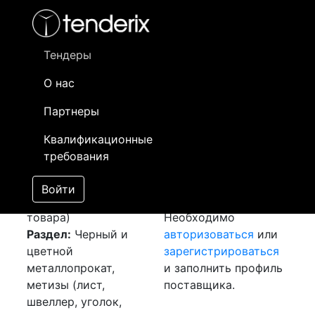
Фильтр
- активный лот
- Завершенный лот
- Закрытый
- сохраненный лот (не опубликован)
Тендеры
О нас
Номер лота
▲
▼
Заказчик
Да
Партнеры
Закупка: Лист
Информация о
21
Квалификационные
оцинковка в рулонах
заказчике доступна
требования
[Завершен]
только
Лот №:
2617
зарегистрированным
Войти
АУКЦИОН (покупка
поставщикам!
товара)
Необходимо
Раздел:
Черный и
авторизоваться
или
цветной
зарегистрироваться
металлопрокат,
и заполнить профиль
метизы (лист,
поставщика.
швеллер, уголок,