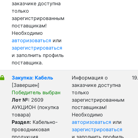
заказчике доступна
только
зарегистрированным
поставщикам!
Необходимо
авторизоваться
или
зарегистрироваться
и заполнить профиль
поставщика.
Закупка: Кабель
Информация о
19
[Завершен]
заказчике доступна
Победитель выбран
только
Лот №:
2609
зарегистрированным
АУКЦИОН (покупка
поставщикам!
товара)
Необходимо
Раздел:
Кабельно-
авторизоваться
или
проводниковая
зарегистрироваться
продукция
и заполнить профиль