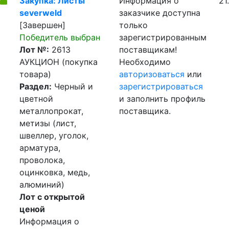
Закупка: Листы
Информация о
21
severweld
заказчике доступна
[Завершен]
только
Победитель выбран
зарегистрированным
Лот №:
2613
поставщикам!
АУКЦИОН (покупка
Необходимо
товара)
авторизоваться
или
Раздел:
Черный и
зарегистрироваться
цветной
и заполнить профиль
металлопрокат,
поставщика.
метизы (лист,
швеллер, уголок,
арматура,
проволока,
оцинковка, медь,
алюминий)
Лот с открытой
ценой
Информация о