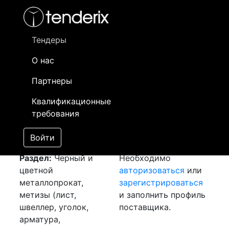
Фильтр
- активный лот
- Завершенный лот
- Закрытый
- сохраненный лот (не опубликован)
Тендеры
О нас
Номер лота
▲
▼
Заказчик
Да
Партнеры
Закуп: Швеллер и
Информация о
27
Квалификационные
уголок
[Завершен]
заказчике доступна
требования
Лот №:
6617
только
АУКЦИОН (покупка
зарегистрированным
Войти
товара)
поставщикам!
Раздел:
Черный и
Необходимо
цветной
авторизоваться
или
металлопрокат,
зарегистрироваться
метизы (лист,
и заполнить профиль
швеллер, уголок,
поставщика.
арматура,