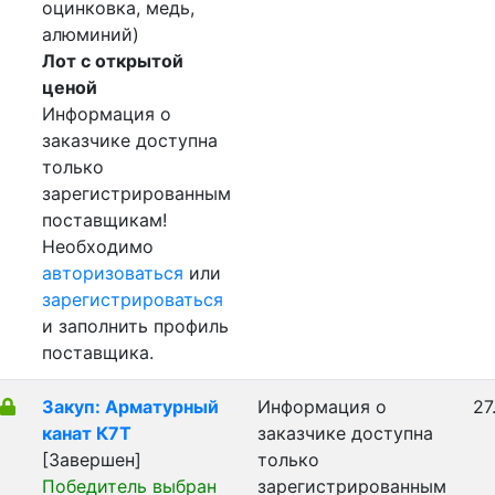
оцинковка, медь,
алюминий)
Лот с открытой
ценой
Информация о
заказчике доступна
только
зарегистрированным
поставщикам!
Необходимо
авторизоваться
или
зарегистрироваться
и заполнить профиль
поставщика.
Закуп: Арматурный
Информация о
27
канат К7Т
заказчике доступна
[Завершен]
только
Победитель выбран
зарегистрированным