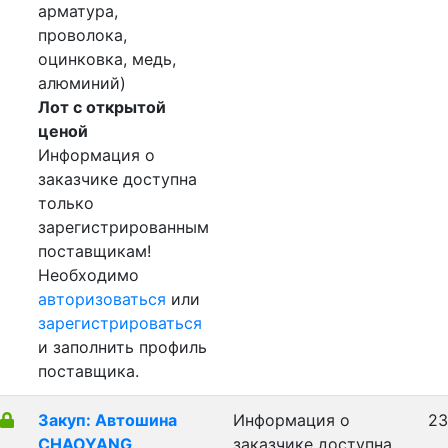
арматура,
проволока,
оцинковка, медь,
алюминий)
Лот с открытой
ценой
Информация о
заказчике доступна
только
зарегистрированным
поставщикам!
Необходимо
авторизоваться
или
зарегистрироваться
и заполнить профиль
поставщика.
Закуп: Автошина
Информация о
23
CHAOYANG
заказчике доступна