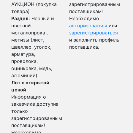
АУКЦИОН (покупка
зарегистрированным
товара)
поставщикам!
Раздел:
Черный и
Необходимо
цветной
авторизоваться
или
металлопрокат,
зарегистрироваться
метизы (лист,
и заполнить профиль
швеллер, уголок,
поставщика.
арматура,
проволока,
оцинковка, медь,
алюминий)
Лот с открытой
ценой
Информация о
заказчике доступна
только
зарегистрированным
поставщикам!
Необходимо