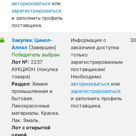
авторизоваться
или
зарегистрироваться
и заполнить профиль
поставщика.
Закупка: Цинол-
Информация о
30
Алпол
[Завершен]
заказчике доступна
Победитель выбран
только
Лот №:
2237
зарегистрированным
АУКЦИОН (покупка
поставщикам!
товара)
Необходимо
Раздел:
Химия
авторизоваться
или
промышленная и
зарегистрироваться
бытовая.
и заполнить профиль
Лакокрасочные
поставщика.
материалы. Краска.
Лак. Эмаль.
Лот с открытой
ценой