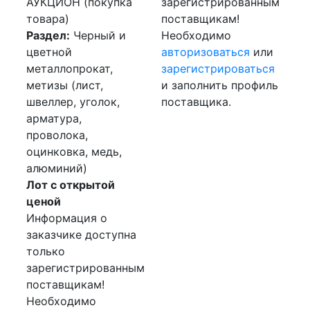
АУКЦИОН (покупка
зарегистрированным
товара)
поставщикам!
Раздел:
Черный и
Необходимо
цветной
авторизоваться
или
металлопрокат,
зарегистрироваться
метизы (лист,
и заполнить профиль
швеллер, уголок,
поставщика.
арматура,
проволока,
оцинковка, медь,
алюминий)
Лот с открытой
ценой
Информация о
заказчике доступна
только
зарегистрированным
поставщикам!
Необходимо