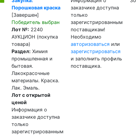
Закупка:
Информация о
30
Порошковая краска
заказчике доступна
[Завершен]
только
Победитель выбран
зарегистрированным
Лот №:
2240
поставщикам!
АУКЦИОН (покупка
Необходимо
товара)
авторизоваться
или
Раздел:
Химия
зарегистрироваться
промышленная и
и заполнить профиль
бытовая.
поставщика.
Лакокрасочные
материалы. Краска.
Лак. Эмаль.
Лот с открытой
ценой
Информация о
заказчике доступна
только
зарегистрированным