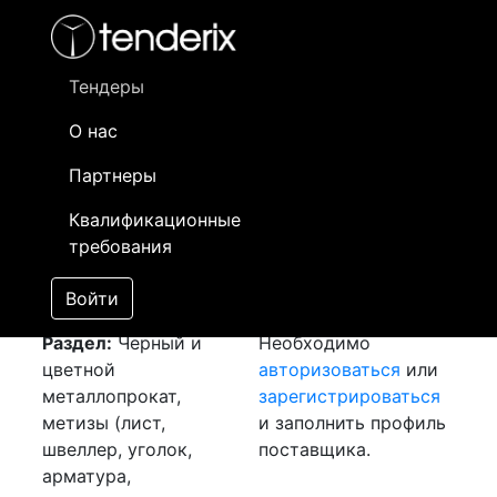
Фильтр
- активный лот
- Завершенный лот
- Закрытый
- сохраненный лот (не опубликован)
Тендеры
О нас
Номер лота
▲
▼
Заказчик
Да
Партнеры
Закупка: Лист хк 1.2
Информация о
01
Квалификационные
[Завершен]
заказчике доступна
требования
Лот №:
2244
только
АУКЦИОН (покупка
зарегистрированным
Войти
товара)
поставщикам!
Раздел:
Черный и
Необходимо
цветной
авторизоваться
или
металлопрокат,
зарегистрироваться
метизы (лист,
и заполнить профиль
швеллер, уголок,
поставщика.
арматура,