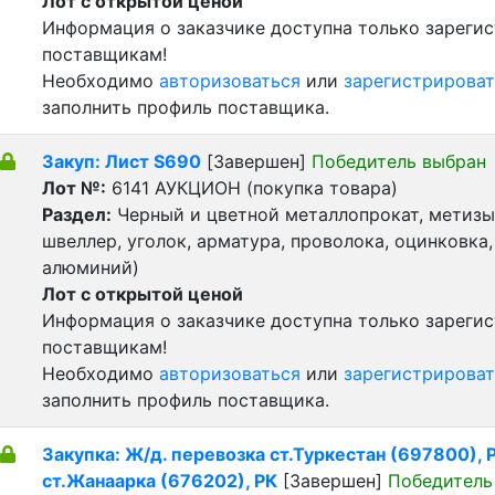
Лот с открытой ценой
Информация о заказчике доступна только зареги
поставщикам!
Необходимо
авторизоваться
или
зарегистрироват
заполнить профиль поставщика.
Закуп: Лист S690
[Завершен]
Победитель выбран
Лот №:
6141
АУКЦИОН (покупка товара)
Раздел:
Черный и цветной металлопрокат, метизы 
швеллер, уголок, арматура, проволока, оцинковка,
алюминий)
Лот с открытой ценой
Информация о заказчике доступна только зареги
поставщикам!
Необходимо
авторизоваться
или
зарегистрироват
заполнить профиль поставщика.
Закупка: Ж/д. перевозка ст.Туркестан (697800), Р
ст.Жанаарка (676202), РК
[Завершен]
Победитель