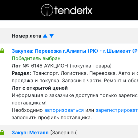
- активный лот
- Завершенный лот
- Закрытый
Номер лота
▲
▼
Закупка: Перевозка г.Алматы (РК) - г.Шымкент (Р
Победитель выбран
Лот №:
6146
АУКЦИОН (покупка товара)
Раздел:
Транспорт. Логистика. Перевозка. Авто и
продажа и покупка. Запасные части. Ремонт и обс
Лот с открытой ценой
Информация о заказчике доступна только зареги
поставщикам!
Необходимо
авторизоваться
или
зарегистрироват
заполнить профиль поставщика.
Закуп: Металл
[Завершен]