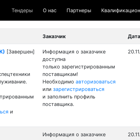
Тендеры
О нас
Партнеры
Квалификацион
 лот
- архивный лот
- сохраненный лот (не опуб
Заказчик
Дата
К)
[Завершен]
Информация о заказчике
20.11
доступна
только зарегистрированным
 спецтехники
поставщикам!
луживание.
Необходимо
авторизоваться
или
зарегистрироваться
стрированным
и заполнить профиль
поставщика.
ься
и
Информация о заказчике
20.11