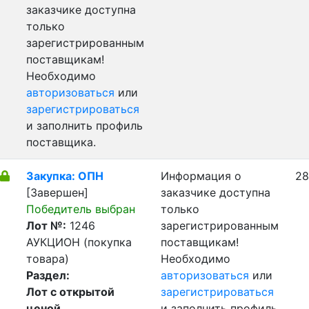
заказчике доступна
только
зарегистрированным
поставщикам!
Необходимо
авторизоваться
или
зарегистрироваться
и заполнить профиль
поставщика.
Закупка: ОПН
Информация о
28
[Завершен]
заказчике доступна
Победитель выбран
только
Лот №:
1246
зарегистрированным
АУКЦИОН (покупка
поставщикам!
товара)
Необходимо
Раздел:
авторизоваться
или
Лот с открытой
зарегистрироваться
ценой
и заполнить профиль