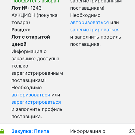
Победитель выбран
зарегистрированным
Лот №:
1243
поставщикам!
АУКЦИОН (покупка
Необходимо
товара)
авторизоваться
или
Раздел:
зарегистрироваться
Лот с открытой
и заполнить профиль
ценой
поставщика.
Информация о
заказчике доступна
только
зарегистрированным
поставщикам!
Необходимо
авторизоваться
или
зарегистрироваться
и заполнить профиль
поставщика.
Закупка: Плита
Информация о
27