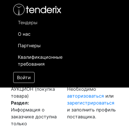
Фильтр
- активный лот
- Завершенный лот
- Закрытый
- сохраненный лот (не опубликован)
Тендеры
О нас
Номер лота
▲
▼
Заказчик
Да
Партнеры
Перевозка (г.
Информация о
30
Квалификационные
Мангейм, Германия -
заказчике доступна
требования
г.Кентау, Казахстан)
только
[Завершен]
зарегистрированным
Войти
Лот №:
1248
поставщикам!
АУКЦИОН (покупка
Необходимо
товара)
авторизоваться
или
Раздел:
зарегистрироваться
Информация о
и заполнить профиль
заказчике доступна
поставщика.
только