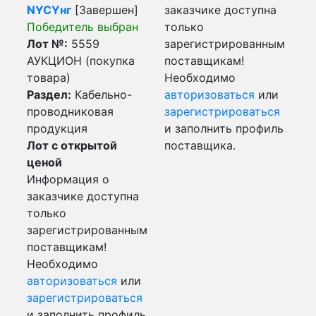
NYCYнг
[Завершен]
заказчике доступна
Победитель выбран
только
Лот №:
5559
зарегистрированным
АУКЦИОН (покупка
поставщикам!
товара)
Необходимо
Раздел:
Кабельно-
авторизоваться
или
проводниковая
зарегистрироваться
продукция
и заполнить профиль
Лот с открытой
поставщика.
ценой
Информация о
заказчике доступна
только
зарегистрированным
поставщикам!
Необходимо
авторизоваться
или
зарегистрироваться
и заполнить профиль