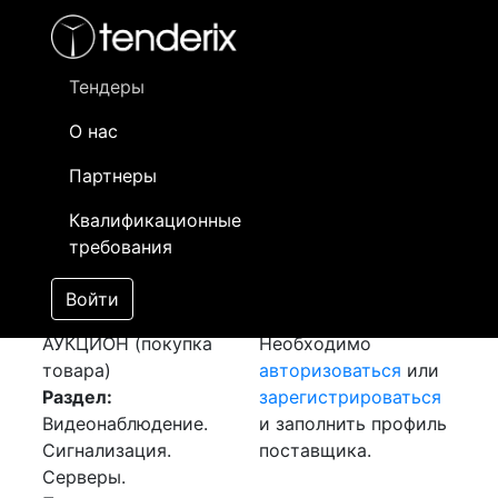
Фильтр
- активный лот
- Завершенный лот
- Закрытый
- сохраненный лот (не опубликован)
Тендеры
О нас
Номер лота
▲
▼
Заказчик
Да
Партнеры
Закуп: Охранная
Информация о
13
Квалификационные
сигнализация
заказчике доступна
требования
[Завершен]
только
Победитель выбран
зарегистрированным
Войти
Лот №:
5561
поставщикам!
АУКЦИОН (покупка
Необходимо
товара)
авторизоваться
или
Раздел:
зарегистрироваться
Видеонаблюдение.
и заполнить профиль
Сигнализация.
поставщика.
Серверы.