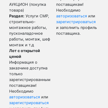
АУКЦИОН (покупка
поставщикам!
товара)
Необходимо
Раздел:
Услуги СМР,
авторизоваться
или
строительно-
зарегистрироваться
монтажное работы,
и заполнить профиль
пусконаладочное
поставщика.
работы, монтаж, шеф
монтаж и т.д
Лот с открытой
ценой
Информация о
заказчике доступна
только
зарегистрированным
поставщикам!
Необходимо
авторизоваться
или
зарегистрироваться