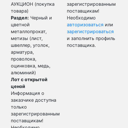
АУКЦИОН (покупка
зарегистрированным
товара)
поставщикам!
Раздел:
Черный и
Необходимо
цветной
авторизоваться
или
металлопрокат,
зарегистрироваться
метизы (лист,
и заполнить профиль
швеллер, уголок,
поставщика.
арматура,
проволока,
оцинковка, медь,
алюминий)
Лот с открытой
ценой
Информация о
заказчике доступна
только
зарегистрированным
поставщикам!
Необходимо