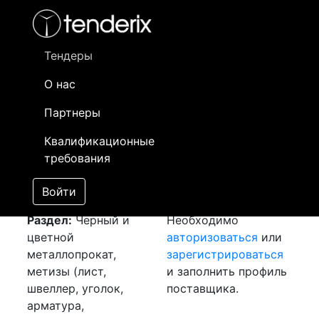
Фильтр
- активный лот
- Завершенный лот
- Закрытый
- сохраненный лот (не опубликован)
Тендеры
О нас
Номер лота
▲
▼
Заказчик
Да
Партнеры
Закуп: Каток
Информация о
04
Квалификационные
[Завершен]
заказчике доступна
требования
Лот №:
5205
только
АУКЦИОН (покупка
зарегистрированным
Войти
товара)
поставщикам!
Раздел:
Черный и
Необходимо
цветной
авторизоваться
или
металлопрокат,
зарегистрироваться
метизы (лист,
и заполнить профиль
швеллер, уголок,
поставщика.
арматура,