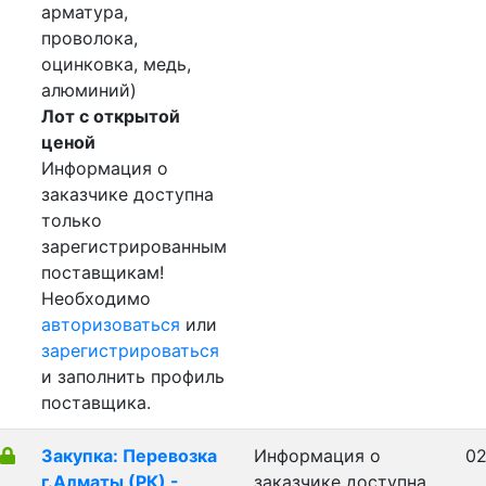
арматура,
проволока,
оцинковка, медь,
алюминий)
Лот с открытой
ценой
Информация о
заказчике доступна
только
зарегистрированным
поставщикам!
Необходимо
авторизоваться
или
зарегистрироваться
и заполнить профиль
поставщика.
Закупка: Перевозка
Информация о
02
г.Алматы (РК) -
заказчике доступна