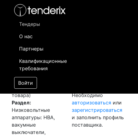
Фильтр
- активный лот
- Завершенный лот
- Закрытый
- сохраненный лот (не опубликован)
Тендеры
О нас
Номер лота
▲
▼
Заказчик
Да
Партнеры
Закупка: Провод
Информация о
06
Квалификационные
ПВ3
[Завершен]
заказчике доступна
требования
Победитель выбран
только
Лот №:
4633
зарегистрированным
Войти
АУКЦИОН (покупка
поставщикам!
товара)
Необходимо
Раздел:
авторизоваться
или
Низковольтные
зарегистрироваться
аппаратуры: НВА,
и заполнить профиль
вакумные
поставщика.
выключатели,