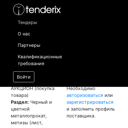
Фильтр
- активный лот
- Завершенный лот
- Закрытый
- сохраненный лот (не опубликован)
Тендеры
О нас
Номер лота
▲
▼
Заказчик
Да
Партнеры
Закупка:
Информация о
20
Квалификационные
Алюминиевая шина
заказчике доступна
требования
[Завершен]
только
Победитель выбран
зарегистрированным
Войти
Лот №:
4556
поставщикам!
АУКЦИОН (покупка
Необходимо
товара)
авторизоваться
или
Раздел:
Черный и
зарегистрироваться
цветной
и заполнить профиль
металлопрокат,
поставщика.
метизы (лист,