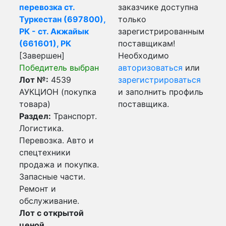
перевозка ст.
заказчике доступна
Туркестан (697800),
только
РК - ст. Акжайык
зарегистрированным
(661601), РК
поставщикам!
[Завершен]
Необходимо
Победитель выбран
авторизоваться
или
Лот №:
4539
зарегистрироваться
АУКЦИОН (покупка
и заполнить профиль
товара)
поставщика.
Раздел:
Транспорт.
Логистика.
Перевозка. Авто и
спецтехники
продажа и покупка.
Запасные части.
Ремонт и
обслуживание.
Лот с открытой
ценой