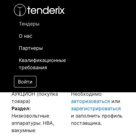
Фильтр
- активный лот
- Завершенный лот
- Закрытый
- сохраненный лот (не опубликован)
Тендеры
О нас
Номер лота
▲
▼
Заказчик
Да
Партнеры
Закупка:
Информация о
06
Квалификационные
Микропроцессорное
заказчике доступна
требования
устройство
только
[Завершен]
зарегистрированным
Войти
Лот №:
4540
поставщикам!
АУКЦИОН (покупка
Необходимо
товара)
авторизоваться
или
Раздел:
зарегистрироваться
Низковольтные
и заполнить профиль
аппаратуры: НВА,
поставщика.
вакумные