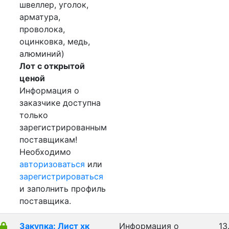
швеллер, уголок,
арматура,
проволока,
оцинковка, медь,
алюминий)
Лот с открытой
ценой
Информация о
заказчике доступна
только
зарегистрированным
поставщикам!
Необходимо
авторизоваться
или
зарегистрироваться
и заполнить профиль
поставщика.
Закупка: Лист хк
Информация о
13