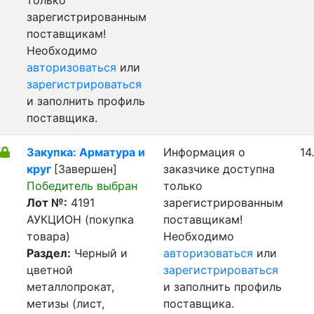
только
зарегистрированным
поставщикам!
Необходимо
авторизоваться
или
зарегистрироваться
и заполнить профиль
поставщика.
Закупка: Арматура и
Информация о
14
круг
[Завершен]
заказчике доступна
Победитель выбран
только
Лот №:
4191
зарегистрированным
АУКЦИОН (покупка
поставщикам!
товара)
Необходимо
Раздел:
Черный и
авторизоваться
или
цветной
зарегистрироваться
металлопрокат,
и заполнить профиль
метизы (лист,
поставщика.