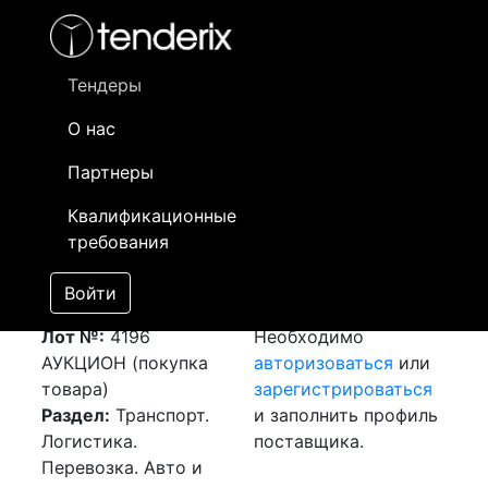
Фильтр
- активный лот
- Завершенный лот
- Закрытый
- сохраненный лот (не опубликован)
Тендеры
О нас
Номер лота
▲
▼
Заказчик
Да
Партнеры
Закупка: Перевозка
Информация о
16
Квалификационные
г.Шымкент (РК) -
заказчике доступна
требования
пос. Качар,
только
Костанайская обл.
зарегистрированным
Войти
(РК)
[Завершен]
поставщикам!
Лот №:
4196
Необходимо
АУКЦИОН (покупка
авторизоваться
или
товара)
зарегистрироваться
Раздел:
Транспорт.
и заполнить профиль
Логистика.
поставщика.
Перевозка. Авто и