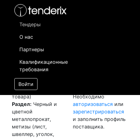
Фильтр
- активный лот
- Завершенный лот
- Закрытый
- сохраненный лот (не опубликован)
Тендеры
О нас
Номер лота
▲
▼
Заказчик
Да
Партнеры
Закупка: Лист
Информация о
21
Квалификационные
оцинковка в рулонах
заказчике доступна
требования
[Завершен]
только
Лот №:
2617
зарегистрированным
Войти
АУКЦИОН (покупка
поставщикам!
товара)
Необходимо
Раздел:
Черный и
авторизоваться
или
цветной
зарегистрироваться
металлопрокат,
и заполнить профиль
метизы (лист,
поставщика.
швеллер, уголок,