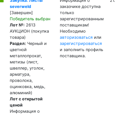
Закупка: Листы
Информация о
21
severweld
заказчике доступна
[Завершен]
только
Победитель выбран
зарегистрированным
Лот №:
2613
поставщикам!
АУКЦИОН (покупка
Необходимо
товара)
авторизоваться
или
Раздел:
Черный и
зарегистрироваться
цветной
и заполнить профиль
металлопрокат,
поставщика.
метизы (лист,
швеллер, уголок,
арматура,
проволока,
оцинковка, медь,
алюминий)
Лот с открытой
ценой
Информация о