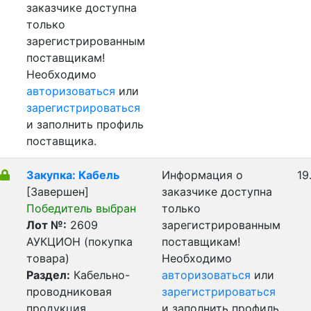
заказчике доступна
только
зарегистрированным
поставщикам!
Необходимо
авторизоваться
или
зарегистрироваться
и заполнить профиль
поставщика.
Закупка: Кабель
Информация о
19
[Завершен]
заказчике доступна
Победитель выбран
только
Лот №:
2609
зарегистрированным
АУКЦИОН (покупка
поставщикам!
товара)
Необходимо
Раздел:
Кабельно-
авторизоваться
или
проводниковая
зарегистрироваться
продукция
и заполнить профиль