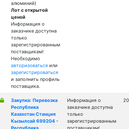
алюминий)
Лот с открытой
ценой
Информация о
заказчике доступна
только
зарегистрированным
поставщикам!
Необходимо
авторизоваться
или
зарегистрироваться
и заполнить профиль
поставщика.
Закупка: Перевозка
Информация о
20
Республика
заказчике доступна
Казахстан Станция
только
Кызылсай 699204 -
зарегистрированным
Республика
поставщикам!