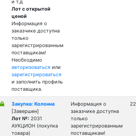
и т.д
Лот с открытой
ценой
Информация о
заказчике доступна
только
зарегистрированным
поставщикам!
Необходимо
авторизоваться
или
зарегистрироваться
и заполнить профиль
поставщика.
Закупка: Колонна
Информация о
22
[Завершен]
заказчике доступна
Лот №:
2031
только
АУКЦИОН (покупка
зарегистрированным
товара)
поставщикам!