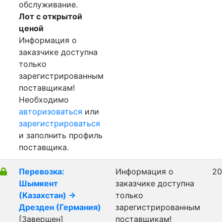
обслуживание.
Лот с открытой
ценой
Информация о
заказчике доступна
только
зарегистрированным
поставщикам!
Необходимо
авторизоваться
или
зарегистрироваться
и заполнить профиль
поставщика.
Перевозка:
Информация о
20
Шымкент
заказчике доступна
(Казахстан) ->
только
Дрезден (Германия)
зарегистрированным
[Завершен]
поставщикам!