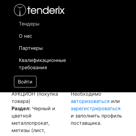
Фильтр
- активный лот
- Завершенный лот
- Закрытый
- сохраненный лот (не опубликован)
Тендеры
О нас
Номер лота
▲
▼
Заказчик
Да
Партнеры
Закупка: Шина
Информация о
04
Квалификационные
медная АТЗ
заказчике доступна
требования
[Завершен]
только
Победитель выбран
зарегистрированным
Войти
Лот №:
1910
поставщикам!
АУКЦИОН (покупка
Необходимо
товара)
авторизоваться
или
Раздел:
Черный и
зарегистрироваться
цветной
и заполнить профиль
металлопрокат,
поставщика.
метизы (лист,