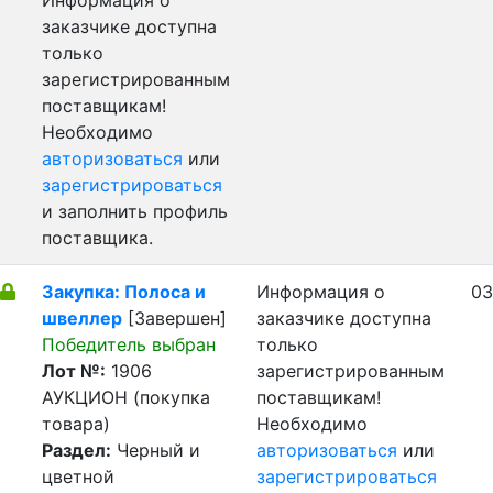
Информация о
заказчике доступна
только
зарегистрированным
поставщикам!
Необходимо
авторизоваться
или
зарегистрироваться
и заполнить профиль
поставщика.
Закупка: Полоса и
Информация о
03
швеллер
[Завершен]
заказчике доступна
Победитель выбран
только
Лот №:
1906
зарегистрированным
АУКЦИОН (покупка
поставщикам!
товара)
Необходимо
Раздел:
Черный и
авторизоваться
или
цветной
зарегистрироваться