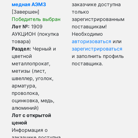
медная АЭМЗ
заказчике доступна
[Завершен]
только
Победитель выбран
зарегистрированным
Лот №:
1909
поставщикам!
АУКЦИОН (покупка
Необходимо
товара)
авторизоваться
или
Раздел:
Черный и
зарегистрироваться
цветной
и заполнить профиль
металлопрокат,
поставщика.
метизы (лист,
швеллер, уголок,
арматура,
проволока,
оцинковка, медь,
алюминий)
Лот с открытой
ценой
Информация о
заказчике доступна