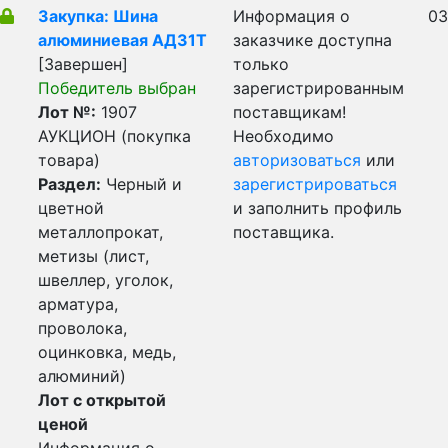
Закупка: Шина
Информация о
03
алюминиевая АД31Т
заказчике доступна
[Завершен]
только
Победитель выбран
зарегистрированным
Лот №:
1907
поставщикам!
АУКЦИОН (покупка
Необходимо
товара)
авторизоваться
или
Раздел:
Черный и
зарегистрироваться
цветной
и заполнить профиль
металлопрокат,
поставщика.
метизы (лист,
швеллер, уголок,
арматура,
проволока,
оцинковка, медь,
алюминий)
Лот с открытой
ценой