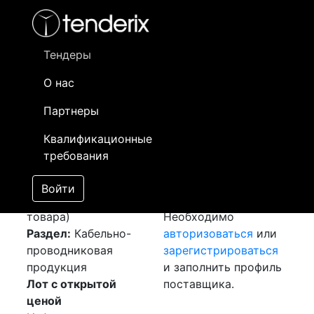
Фильтр
- активный лот
- Завершенный лот
- Закрытый
- сохраненный лот (не опубликован)
Тендеры
О нас
Номер лота
▲
▼
Заказчик
Да
Партнеры
Закуп: Transposed
Информация о
05
Квалификационные
conductor
заказчике доступна
требования
[Завершен]
только
Лот №:
5953
зарегистрированным
Войти
АУКЦИОН (покупка
поставщикам!
товара)
Необходимо
Раздел:
Кабельно-
авторизоваться
или
проводниковая
зарегистрироваться
продукция
и заполнить профиль
Лот с открытой
поставщика.
ценой