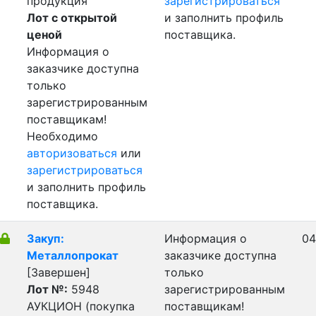
продукция
зарегистрироваться
Лот с открытой
и заполнить профиль
ценой
поставщика.
Информация о
заказчике доступна
только
зарегистрированным
поставщикам!
Необходимо
авторизоваться
или
зарегистрироваться
и заполнить профиль
поставщика.
Закуп:
Информация о
04
Металлопрокат
заказчике доступна
[Завершен]
только
Лот №:
5948
зарегистрированным
АУКЦИОН (покупка
поставщикам!