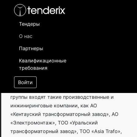
Тендеры
О нас
О нас
Партнеры
Квалификационные
Alageum Electric
— крупнейшая
требования
электротехническая компания Казахстана,
объединяющая более 40 предприятий по всей
Войти
территории Республики Казахстан. В состав
группы входят такие производственные и
инжиниринговые компании, как АО
«Кентауский трансформаторный завод», АО
«Электромонтаж», ТОО «Уральский
трансформаторный завод», ТОО «Asia Trafo»,