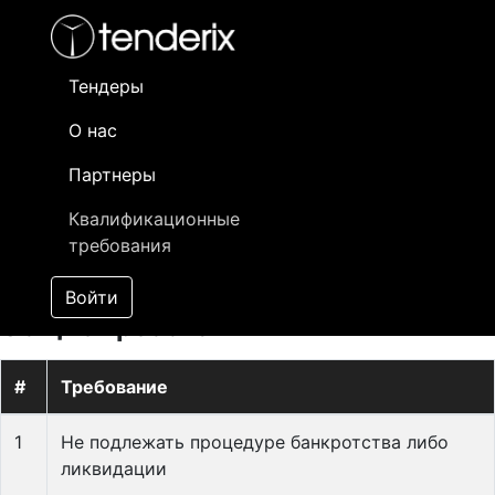
Тендеры
Квалификационные
О нас
требования
Партнеры
Квалификационные
Квалификационные требования, предъявляемые к
требования
потенциальным поставщикам на площадке tenderix.kz
Войти
Общие требования
#
Требование
1
Не подлежать процедуре банкротства либо
ликвидации