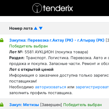
- активный лот
- Завершенный лот
- Закрытый
Номер лота
▲
▼
Закупка: Перевозка г.Актау (РК) - г.Атырау (РК)
[
Победитель выбран
Лот №:
5581
АУКЦИОН (покупка товара)
Раздел:
Транспорт. Логистика. Перевозка. Авто и
продажа и покупка. Запасные части. Ремонт и обс
Лот с открытой ценой
Информация о заказчике доступна только зареги
поставщикам!
Необходимо
авторизоваться
или
зарегистрироват
заполнить профиль поставщика.
Закуп: Метизы
[Завершен]
Победитель выбран