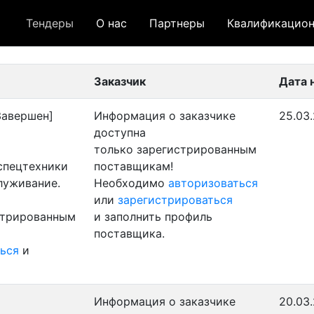
Тендеры
О нас
Партнеры
Квалификацион
 лот
- архивный лот
- сохраненный лот (не опуб
Заказчик
Дата 
Завершен]
Информация о заказчике
25.03
доступна
только зарегистрированным
 спецтехники
поставщикам!
луживание.
Необходимо
авторизоваться
или
зарегистрироваться
стрированным
и заполнить профиль
поставщика.
ься
и
Информация о заказчике
20.03.