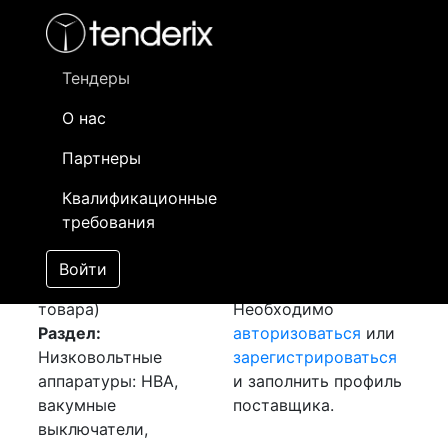
Фильтр
- активный лот
- Завершенный лот
- Закрытый
- сохраненный лот (не опубликован)
Тендеры
О нас
Номер лота
▲
▼
Заказчик
Да
Партнеры
Закупка: Вакуумный
Информация о
17
Квалификационные
выключатель
заказчике доступна
требования
[Завершен]
только
Лот №:
4138
зарегистрированным
Войти
АУКЦИОН (покупка
поставщикам!
товара)
Необходимо
Раздел:
авторизоваться
или
Низковольтные
зарегистрироваться
аппаратуры: НВА,
и заполнить профиль
вакумные
поставщика.
выключатели,