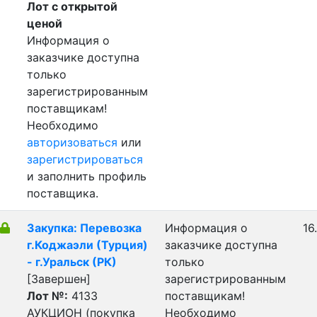
Лот с открытой
ценой
Информация о
заказчике доступна
только
зарегистрированным
поставщикам!
Необходимо
авторизоваться
или
зарегистрироваться
и заполнить профиль
поставщика.
Закупка: Перевозка
Информация о
16
г.Коджаэли (Турция)
заказчике доступна
- г.Уральск (РК)
только
[Завершен]
зарегистрированным
Лот №:
4133
поставщикам!
АУКЦИОН (покупка
Необходимо