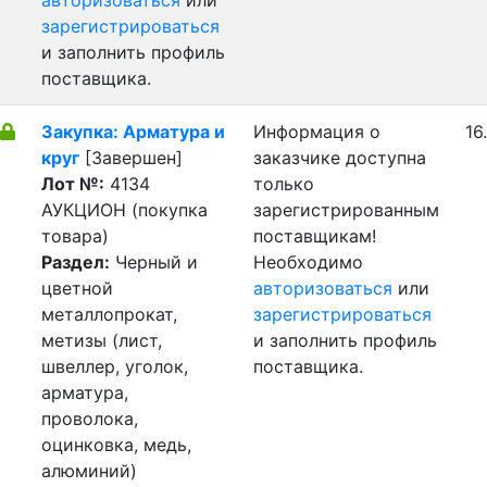
авторизоваться
или
зарегистрироваться
и заполнить профиль
поставщика.
Закупка: Арматура и
Информация о
16
круг
[Завершен]
заказчике доступна
Лот №:
4134
только
АУКЦИОН (покупка
зарегистрированным
товара)
поставщикам!
Раздел:
Черный и
Необходимо
цветной
авторизоваться
или
металлопрокат,
зарегистрироваться
метизы (лист,
и заполнить профиль
швеллер, уголок,
поставщика.
арматура,
проволока,
оцинковка, медь,
алюминий)