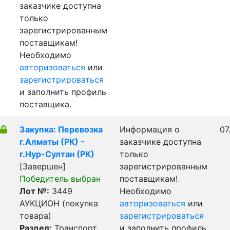
заказчике доступна
только
зарегистрированным
поставщикам!
Необходимо
авторизоваться
или
зарегистрироваться
и заполнить профиль
поставщика.
Закупка: Перевозка
Информация о
07
г.Алматы (РК) -
заказчике доступна
г.Нур-Султан (РК)
только
[Завершен]
зарегистрированным
Победитель выбран
поставщикам!
Лот №:
3449
Необходимо
АУКЦИОН (покупка
авторизоваться
или
товара)
зарегистрироваться
Раздел:
Транспорт.
и заполнить профиль