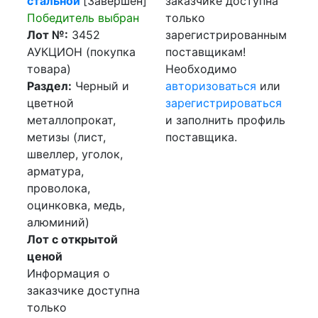
стальной
[Завершен]
заказчике доступна
Победитель выбран
только
Лот №:
3452
зарегистрированным
АУКЦИОН (покупка
поставщикам!
товара)
Необходимо
Раздел:
Черный и
авторизоваться
или
цветной
зарегистрироваться
металлопрокат,
и заполнить профиль
метизы (лист,
поставщика.
швеллер, уголок,
арматура,
проволока,
оцинковка, медь,
алюминий)
Лот с открытой
ценой
Информация о
заказчике доступна
только