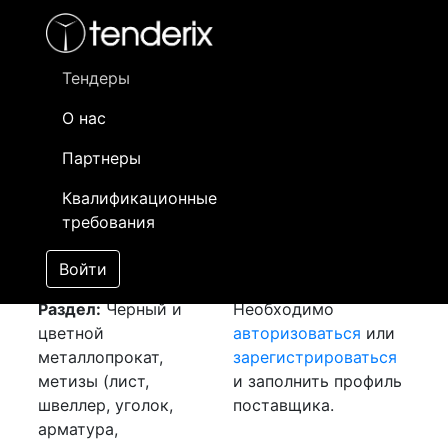
Фильтр
- активный лот
- Завершенный лот
- Закрытый
- сохраненный лот (не опубликован)
Тендеры
О нас
Номер лота
▲
▼
Заказчик
Да
Партнеры
Закупка: Дроби ДСК
Информация о
13
Квалификационные
[Завершен]
заказчике доступна
требования
Лот №:
3456
только
АУКЦИОН (покупка
зарегистрированным
Войти
товара)
поставщикам!
Раздел:
Черный и
Необходимо
цветной
авторизоваться
или
металлопрокат,
зарегистрироваться
метизы (лист,
и заполнить профиль
швеллер, уголок,
поставщика.
арматура,