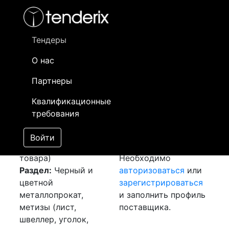
Фильтр
- активный лот
- Завершенный лот
- Закрытый
- сохраненный лот (не опубликован)
Тендеры
О нас
Номер лота
▲
▼
Заказчик
Да
Партнеры
Закупка: Шина
Информация о
02
Квалификационные
медная
[Завершен]
заказчике доступна
требования
Победитель выбран
только
Лот №:
1899
зарегистрированным
Войти
АУКЦИОН (покупка
поставщикам!
товара)
Необходимо
Раздел:
Черный и
авторизоваться
или
цветной
зарегистрироваться
металлопрокат,
и заполнить профиль
метизы (лист,
поставщика.
швеллер, уголок,