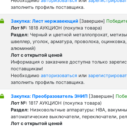
Необходимо
авторизоваться
или
зарегистрироват
заполнить профиль поставщика.
Закупка: Лист нержавеющий
[Завершен]
Победит
Лот №:
1818
АУКЦИОН (покупка товара)
Раздел:
Черный и цветной металлопрокат, метизы 
швеллер, уголок, арматура, проволока, оцинковка,
алюминий)
Лот с открытой ценой
Информация о заказчике доступна только зареги
поставщикам!
Необходимо
авторизоваться
или
зарегистрироват
заполнить профиль поставщика.
Закупка: Преобразователь ЭНИП
[Завершен]
Побе
Лот №:
1817
АУКЦИОН (покупка товара)
Раздел:
Низковольтные аппаратуры: НВА, вакумны
автоматические выключатели, переключатели, реле
Лот с открытой ценой