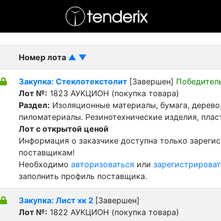
- активный лот
- Завершенный лот
- Закрытый
Номер лота
▲
▼
Закупка: Стеклотекстолит
[Завершен]
Победител
Лот №:
1823
АУКЦИОН (покупка товара)
Раздел:
Изоляционные материалы, бумага, дерево
пиломатериалы. Резинотехнические изделия, пла
Лот с открытой ценой
Информация о заказчике доступна только зареги
поставщикам!
Необходимо
авторизоваться
или
зарегистрироват
заполнить профиль поставщика.
Закупка: Лист хк 2
[Завершен]
Лот №:
1822
АУКЦИОН (покупка товара)