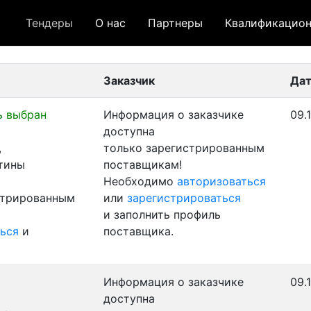
Тендеры
О нас
Партнеры
Квалификацион
 лот
- архивный лот
- сохраненный лот (не опуб
Заказчик
Дат
ь выбран
Информация о заказчике
09.
доступна
,
только зарегистрированным
стины
поставщикам!
Необходимо
авторизоваться
стрированным
или
зарегистрироваться
и заполнить профиль
ься
и
поставщика.
Информация о заказчике
09.
доступна