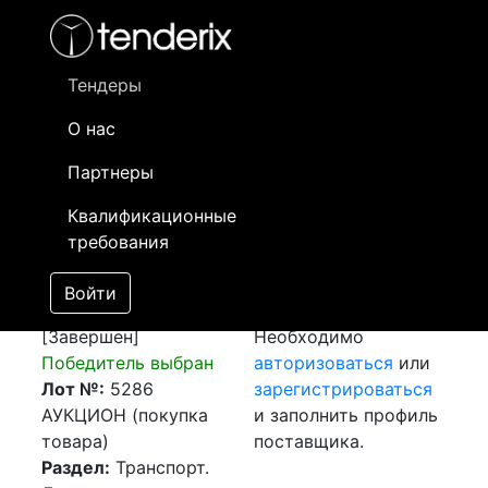
Фильтр
- активный лот
- Завершенный лот
- Закрытый
- сохраненный лот (не опубликован)
Тендеры
О нас
Номер лота
▲
▼
Заказчик
Да
Партнеры
Закупка:
Информация о
04
Квалификационные
Авиаперевозка
заказчике доступна
требования
г.Бобовица
только
(Хорватия) -
зарегистрированным
Войти
г.Алматы (РК)
поставщикам!
[Завершен]
Необходимо
Победитель выбран
авторизоваться
или
Лот №:
5286
зарегистрироваться
АУКЦИОН (покупка
и заполнить профиль
товара)
поставщика.
Раздел:
Транспорт.