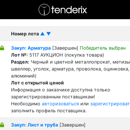
- активный лот
- Завершенный лот
- Закрытый
Номер лота
▲
▼
Закуп: Арматура
[Завершен]
Победитель выбран
Лот №:
5117
АУКЦИОН (покупка товара)
Раздел:
Черный и цветной металлопрокат, метизы 
швеллер, уголок, арматура, проволока, оцинковка,
алюминий)
Лот с открытой ценой
Информация о заказчике доступна только
зарегистрированным поставщикам!
Необходимо
авторизоваться
или
зарегистрироват
заполнить профиль поставщика.
Закуп: Лист и труба
[Завершен]