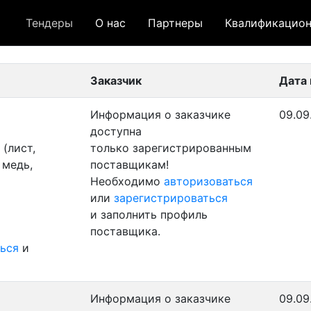
Тендеры
О нас
Партнеры
Квалификацион
 лот
- архивный лот
- сохраненный лот (не опуб
Заказчик
Дата
Информация о заказчике
09.09
доступна
(лист,
только зарегистрированным
 медь,
поставщикам!
Необходимо
авторизоваться
или
зарегистрироваться
и заполнить профиль
поставщика.
ься
и
Информация о заказчике
09.09