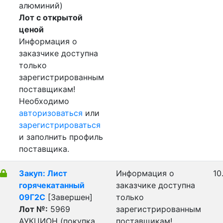
алюминий)
Лот с открытой
ценой
Информация о
заказчике доступна
только
зарегистрированным
поставщикам!
Необходимо
авторизоваться
или
зарегистрироваться
и заполнить профиль
поставщика.
Закуп: Лист
Информация о
10
горячекатанный
заказчике доступна
09Г2С
[Завершен]
только
Лот №:
5969
зарегистрированным
АУКЦИОН (покупка
поставщикам!