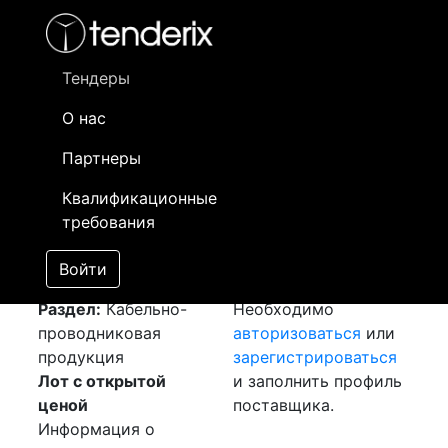
Фильтр
- активный лот
- Завершенный лот
- Закрытый
- сохраненный лот (не опубликован)
Тендеры
О нас
Номер лота
▲
▼
Заказчик
Да
Партнеры
Закуп: Муфты
Информация о
16
Квалификационные
[Завершен]
заказчике доступна
требования
Лот №:
5978
только
АУКЦИОН (покупка
зарегистрированным
Войти
товара)
поставщикам!
Раздел:
Кабельно-
Необходимо
проводниковая
авторизоваться
или
продукция
зарегистрироваться
Лот с открытой
и заполнить профиль
ценой
поставщика.
Информация о