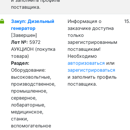
и заполнить профиль
поставщика.
Закуп: Дизельный
Информация о
15
генератор
заказчике доступна
[Завершен]
только
Лот №:
5972
зарегистрированным
АУКЦИОН (покупка
поставщикам!
товара)
Необходимо
Раздел:
авторизоваться
или
Оборудование:
зарегистрироваться
высоковольтные,
и заполнить профиль
производственное,
поставщика.
промышленное,
серверное,
лобараторные,
медицинское,
станки,
вспомогательное