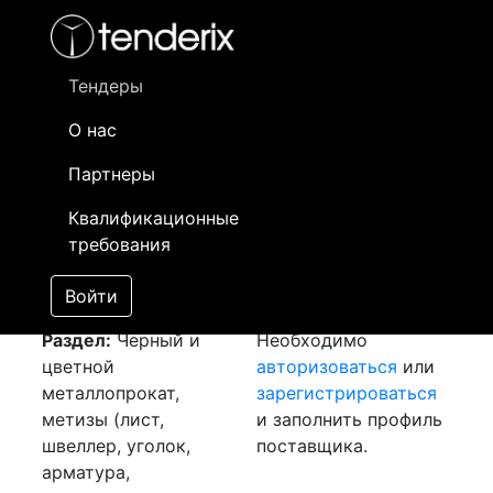
Фильтр
- активный лот
- Завершенный лот
- Закрытый
- сохраненный лот (не опубликован)
Тендеры
О нас
Номер лота
▲
▼
Заказчик
Да
Партнеры
Закупка: Лист хк 1.5
Информация о
16
Квалификационные
[Завершен]
заказчике доступна
требования
Лот №:
4418
только
АУКЦИОН (покупка
зарегистрированным
Войти
товара)
поставщикам!
Раздел:
Черный и
Необходимо
цветной
авторизоваться
или
металлопрокат,
зарегистрироваться
метизы (лист,
и заполнить профиль
швеллер, уголок,
поставщика.
арматура,