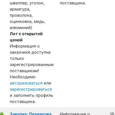
швеллер, уголок,
поставщика.
арматура,
проволока,
оцинковка, медь,
алюминий)
Лот с открытой
ценой
Информация о
заказчике доступна
только
зарегистрированным
поставщикам!
Необходимо
авторизоваться
или
зарегистрироваться
и заполнить профиль
поставщика.
Закупка: Перевозка
Информация о
16