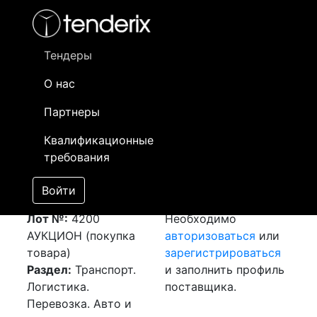
Фильтр
- активный лот
- Завершенный лот
- Закрытый
- сохраненный лот (не опубликован)
Тендеры
О нас
Номер лота
▲
▼
Заказчик
Да
Партнеры
Закупка: Перевозка
Информация о
16
Квалификационные
г.Алматы (РК) -
заказчике доступна
требования
г.Петропавловск
только
(РК)
[Завершен]
зарегистрированным
Войти
Победитель выбран
поставщикам!
Лот №:
4200
Необходимо
АУКЦИОН (покупка
авторизоваться
или
товара)
зарегистрироваться
Раздел:
Транспорт.
и заполнить профиль
Логистика.
поставщика.
Перевозка. Авто и