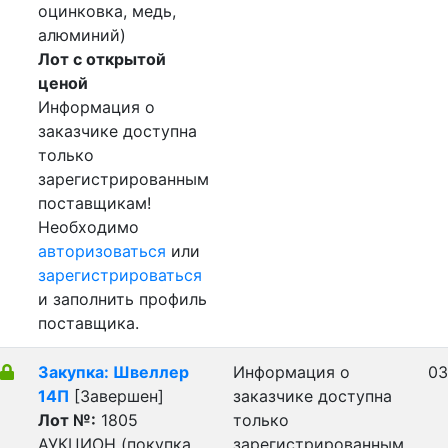
оцинковка, медь,
алюминий)
Лот с открытой
ценой
Информация о
заказчике доступна
только
зарегистрированным
поставщикам!
Необходимо
авторизоваться
или
зарегистрироваться
и заполнить профиль
поставщика.
Закупка: Швеллер
Информация о
03
14П
[Завершен]
заказчике доступна
Лот №:
1805
только
АУКЦИОН (покупка
зарегистрированным