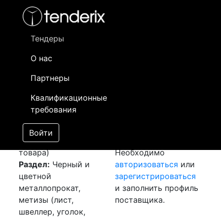
Фильтр
- активный лот
- Завершенный лот
- Закрытый
- сохраненный лот (не опубликован)
Тендеры
О нас
Номер лота
▲
▼
Заказчик
Да
Партнеры
Закупка: Шина
Информация о
05
Квалификационные
медная
[Завершен]
заказчике доступна
требования
Победитель выбран
только
Лот №:
1812
зарегистрированным
Войти
АУКЦИОН (покупка
поставщикам!
товара)
Необходимо
Раздел:
Черный и
авторизоваться
или
цветной
зарегистрироваться
металлопрокат,
и заполнить профиль
метизы (лист,
поставщика.
швеллер, уголок,