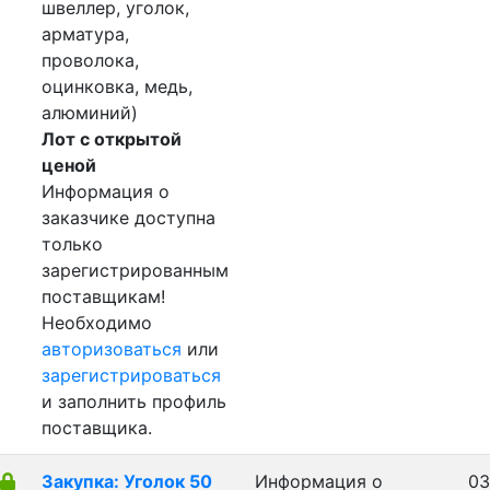
швеллер, уголок,
арматура,
проволока,
оцинковка, медь,
алюминий)
Лот с открытой
ценой
Информация о
заказчике доступна
только
зарегистрированным
поставщикам!
Необходимо
авторизоваться
или
зарегистрироваться
и заполнить профиль
поставщика.
Закупка: Уголок 50
Информация о
03