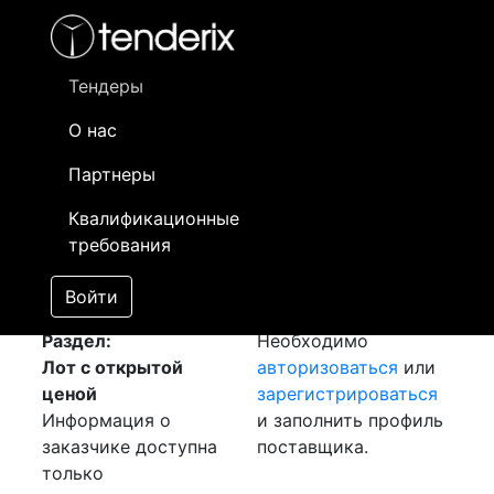
Фильтр
- активный лот
- Завершенный лот
- Закрытый
- сохраненный лот (не опубликован)
Тендеры
О нас
Номер лота
▲
▼
Заказчик
Да
Партнеры
Закупка: Листы гк 4
Информация о
12
Квалификационные
[Завершен]
заказчике доступна
требования
Лот №:
1589
только
АУКЦИОН (покупка
зарегистрированным
Войти
товара)
поставщикам!
Раздел:
Необходимо
Лот с открытой
авторизоваться
или
ценой
зарегистрироваться
Информация о
и заполнить профиль
заказчике доступна
поставщика.
только