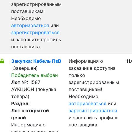
зарегистрированным
поставщикам!
Необходимо
авторизоваться
или
зарегистрироваться
и заполнить профиль
поставщика.
Закупка: Кабель ПвВ
Информация о
11
[Завершен]
заказчике доступна
Победитель выбран
только
Лот №:
1587
зарегистрированным
АУКЦИОН (покупка
поставщикам!
товара)
Необходимо
Раздел:
авторизоваться
или
Лот с открытой
зарегистрироваться
ценой
и заполнить профиль
Информация о
поставщика.
заказчике доступна